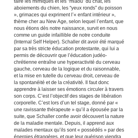
faire les mimiques et les “miaou” du chat, les
aboiements du chien, les “yeux ronds” du poisson
», grimaces qui expriment l’« enfant intérieur »,
thème cher au New Age, selon lequel l’enfant, que
nous étions dès notre naissance, survit en nous
comme un guide infaillible de notre conduite
(Internal Self Helper). Schaller dit avoir été marqué
par sa très stricte éducation protestante, qui lui a
permis de découvrir que l’éducation judéo-
chrétienne entraîne une hyperactivité du cerveau
gauche, cerveau de la logique et du raisonnable,
et la mise en tutelle du cerveau droit, cerveau de
la spontanéité et de la créativité. Il faut donc
apprendre à laisser ses émotions circuler à travers
son corps. C’est l’objectif des stages de libération
corporelle. C’est lors d’un tel stage, donné par «
une ravissante thérapeute » qu’il a épousée par la
suite, que Schaller confie avoir découvert la nature
de la maladie mentale. Depuis, il apprend aux
malades mentaux qu’ils sont « possédés » par des
énergies étrangères, et que leur guérison viendra