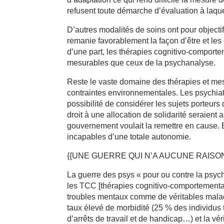
refusent toute démarche d’évaluation à laqu
D’autres modalités de soins ont pour object
remanie favorablement la façon d’être et les
d’une part, les thérapies cognitivo-comportem
mesurables que ceux de la psychanalyse.
Reste le vaste domaine des thérapies et m
contraintes environnementales. Les psychiatr
possibilité de considérer les sujets porteu
droit à une allocation de solidarité seraient 
gouvernement voulait la remettre en cause. El
incapables d’une totale autonomie.
{{UNE GUERRE QUI N’A AUCUNE RAISON
La guerre des psys « pour ou contre la psyc
les TCC [thérapies cognitivo-comportemental
troubles mentaux comme de véritables maladi
taux élevé de morbidité (25 % des individus
d’arrêts de travail et de handicap…) et la vé