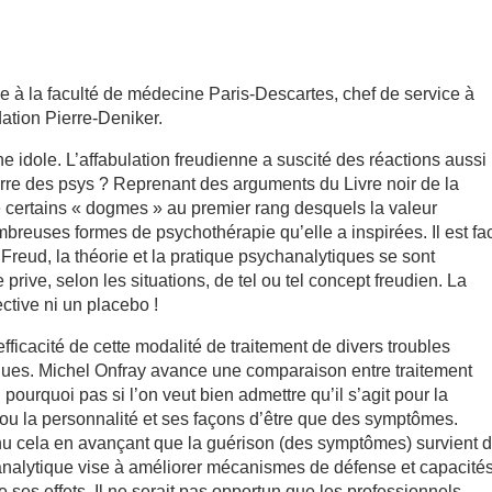
ie à la faculté de médecine Paris-Descartes, chef de service à
dation Pierre-Deniker.
e idole. L’affabulation freudienne a suscité des réactions aussi
erre des psys ? Reprenant des arguments du Livre noir de la
 certains « dogmes » au premier rang desquels la valeur
reuses formes de psychothérapie qu’elle a inspirées. Il est fac
Freud, la théorie et la pratique psychanalytiques se sont
prive, selon les situations, de tel ou tel concept freudien. La
ctive ni un placebo !
’efficacité de cette modalité de traitement de divers troubles
ues. Michel Onfray avance une comparaison entre traitement
 pourquoi pas si l’on veut bien admettre qu’il s’agit pour la
 ou la personnalité et ses façons d’être que des symptômes.
nu cela en avançant que la guérison (des symptômes) survient 
ie analytique vise à améliorer mécanismes de défense et capacité
e ses effets. Il ne serait pas opportun que les professionnels