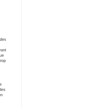
i
 des
yant
que
trop
re
 des
un