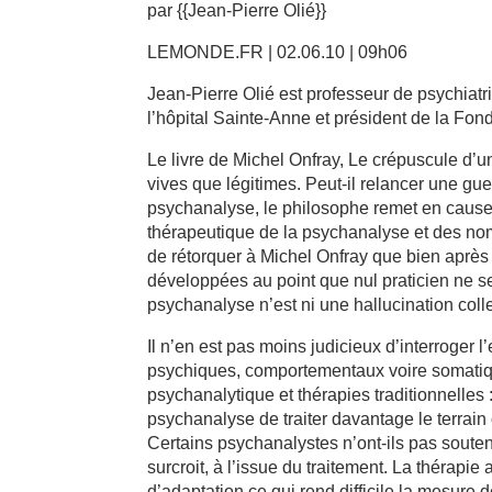
par {{Jean-Pierre Olié}}
LEMONDE.FR | 02.06.10 | 09h06
Jean-Pierre Olié est professeur de psychiatr
l’hôpital Sainte-Anne et président de la Fon
Le livre de Michel Onfray, Le crépuscule d’un
vives que légitimes. Peut-il relancer une gu
psychanalyse, le philosophe remet en cause
thérapeutique de la psychanalyse et des nomb
de rétorquer à Michel Onfray que bien après 
développées au point que nul praticien ne se 
psychanalyse n’est ni une hallucination colle
Il n’en est pas moins judicieux d’interroger l
psychiques, comportementaux voire somatiq
psychanalytique et thérapies traditionnelles :
psychanalyse de traiter davantage le terrain
Certains psychanalystes n’ont-ils pas soute
surcroit, à l’issue du traitement. La thérap
d’adaptation ce qui rend difficile la mesure d