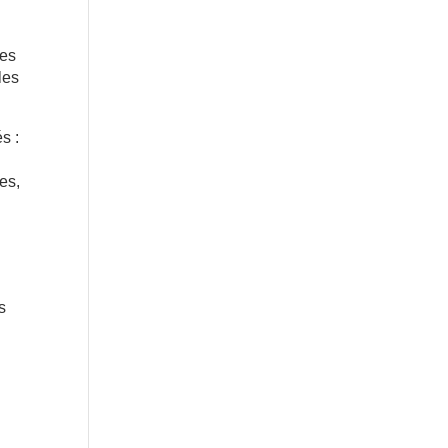
les
les
s :
es,
s