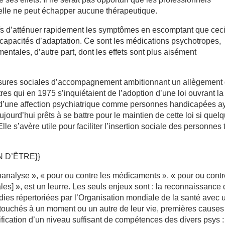
elle ne peut échapper aucune thérapeutique.
ifs d’atténuer rapidement les symptômes en escomptant que cec
 capacités d’adaptation. Ce sont les médications psychotropes,
entales, d’autre part, dont les effets sont plus aisément
esures sociales d’accompagnement ambitionnant un allègement
es qui en 1975 s’inquiétaient de l’adoption d’une loi ouvrant la
rs d’une affection psychiatrique comme personnes handicapées a
aujourd’hui prêts à se battre pour le maintien de cette loi si quel
le s’avère utile pour faciliter l’insertion sociale des personnes 
 D’ÊTRE}}
hanalyse », « pour ou contre les médicaments », « pour ou cont
es] », est un leurre. Les seuls enjeux sont : la reconnaissance
es répertoriées par l’Organisation mondiale de la santé avec 
 touchés à un moment ou un autre de leur vie, premières causes
rification d’un niveau suffisant de compétences des divers psys :