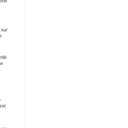
erté
 sur
t
rité
Le
n
zot