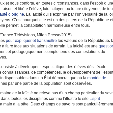
x et nous conforte, en toutes circonstances, dans l’espoir d’un
 raison et libère l’élève, futur citoyen ou future citoyenne, de tou
uté d’origine
. La laïcité qui s’exprime par l’universalité de la loi
ns. C’est pourquoi elle est un des piliers de la République e
 elle permet la cohabitation harmonieuse entre tous.
on/France Télévisions, Milan Presse/2015).
isés
pour expliquer et transmettre
les valeurs de la République, l
r à faire face aux situations de terrain. La laïcité est une
questio
lement et pédagogiquement compte tenu des contestations du
èves.
onsiste à développer l’esprit critique des élèves dès l’école
de connaissances, de compétences, le développement de l’espri
é, indispensables dans un État démocratique où la
montée de
nes par une partie de la population sont observées.
domaine de la laïcité ne relève pas d’un champ particulier du savo
 dans toutes les disciplines comme l’illustre le site
Esprit
a main à la pâte. Deux champs de savoirs sont particulièremen