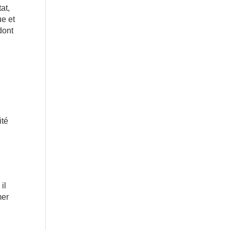
at,
ue et
dont
ité
il
mer