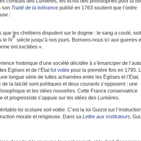
s les combats des Lumières, les écrits des philosophes pour la lib
s son
Traité de la tolérance
publié en 1763 soutient que l’ordre
use :
s que les chrétiens disputent sur le dogme : le sang a coulé, soit
e
s le IV
siècle jusqu’à nos jours. Bornons-nous ici aux guerres e
orme ont excitées ».
rience historique d’une société décidée à s’émanciper de l’auto
des Églises et de l’État
fut votée
pour la première fois en 1795. 
une longue série de luttes acharnées entre les Églises et l’État,
de la laïcité sont politiques et deux courants s’opposent : une
hilosophique et les idées nouvelles. Cette France conservatrice
ale et progressiste s’appuie sur les idées des Lumières.
ritable loi scolaire soit votée. C’est la loi Guizot sur l’instructio
ruction morale et religieuse. Dans sa
Lettre aux instituteurs
, Gui