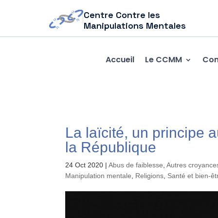
Centre Contre les
Manipulations Mentales
Accueil
Le CCMM
Com
La laïcité, un principe
la République
24 Oct 2020
|
Abus de faiblesse
,
Autres croyances
Manipulation mentale
,
Religions
,
Santé et bien-êt