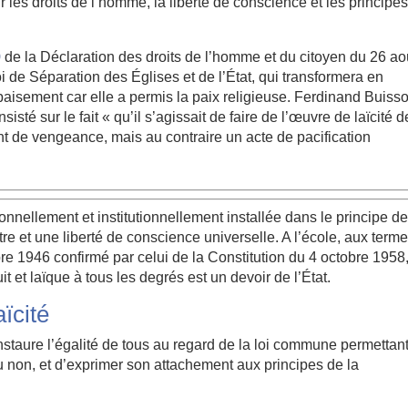
 les droits de l’homme, la liberté de conscience et les principe
0
de la Déclaration des droits de l’homme et du citoyen du 26 ao
oi de Séparation des Églises et de l’État, qui transformera en
’apaisement car elle a permis la paix religieuse. Ferdinand Buiss
isté sur le fait « qu’il s’agissait de faire de l’œuvre de laïcité d
nt de vengeance, mais au contraire un acte de pacification
ionnellement et institutionnellement installée dans le principe d
tre et une liberté de conscience universelle. A l’école, aux term
re 1946 confirmé par celui de la Constitution du 4 octobre 1958
t et laïque à tous les degrés est un devoir de l’État.
ïcité
instaure l’égalité de tous au regard de la loi commune permettan
ou non, et d’exprimer son attachement aux principes de la