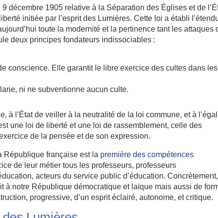
 du 9 décembre 1905 relative à la Séparation des Églises et de l’Ét
erté initiée par l’esprit des Lumières. Cette loi a établi l’étend
aujourd’hui toute la modernité et la pertinence tant les attaques 
rmule deux principes fondateurs indissociables :
de conscience. Elle garantit le libre exercice des cultes dans les
larie, ni ne subventionne aucun culte.
à l’État de veiller à la neutralité de la loi commune, et à l’égal
est une loi de liberté et une loi de rassemblement, celle des
 exercice de la pensée et de son expression.
a République française est la
première des compétences
cice de leur métier tous les professeurs, professeurs
éducation, acteurs du service public d’éducation. Concrètement, 
duit à notre République démocratique et laïque mais aussi de for
ruction, progressive, d’un esprit éclairé, autonome, et critique.
u des Lumières