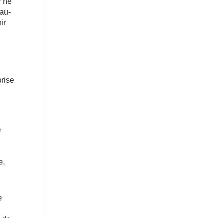
r ne
 au-
ir
prise
e
e,
e