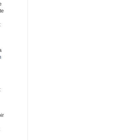
e
te
t
a
n
t
ir
t