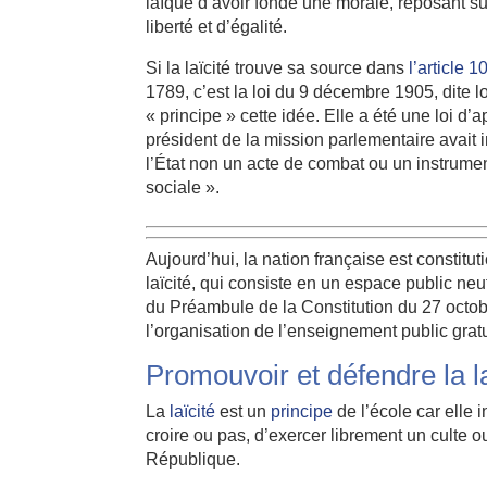
laïque d’avoir fondé une morale, reposant sur
liberté et d’égalité.
Si la laïcité trouve sa source dans
l’article 1
1789, c’est la loi du 9 décembre 1905, dite l
« principe » cette idée. Elle a été une loi d
président de la mission parlementaire avait ins
l’État non un acte de combat ou un instrume
sociale ».
Aujourd’hui, la nation française est constitut
laïcité, qui consiste en un espace public neu
du Préambule de la Constitution du 27 octob
l’organisation de l’enseignement public gratui
Promouvoir et défendre la la
La
laïcité
est un
principe
de l’école car elle 
croire ou pas, d’exercer librement un culte 
République.