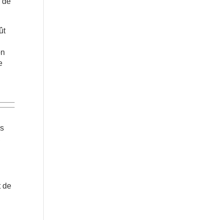
s de
ût
on
e
e
es
,
t de