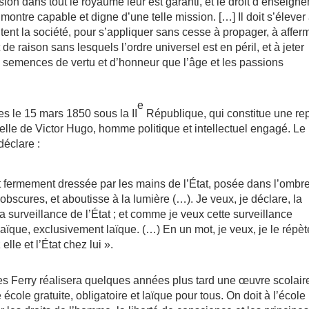
sion dans tout le royaume leur est garanti, et le droit d’enseigne
se montre capable et digne d’une telle mission. […] Il doit s’élever
ent la société, pour s’appliquer sans cesse à propager, à afferm
e raison sans lesquels l’ordre universel est en péril, et à jeter
semences de vertu et d’honneur que l’âge et les passions
e
ues le 15 mars 1850 sous la II
République, qui constitue une re
Celle de Victor Hugo, homme politique et intellectuel engagé. Le
déclare :
it fermement dressée par les mains de l’État, posée dans l’ombr
bscures, et aboutisse à la lumière (…). Je veux, je déclare, la
a surveillance de l’État ; et comme je veux cette surveillance
 laïque, exclusivement laïque. (…) En un mot, je veux, je le répèt
lle et l’État chez lui ».
les Ferry réalisera quelques années plus tard une œuvre scolair
école gratuite, obligatoire et laïque pour tous. On doit à l’école