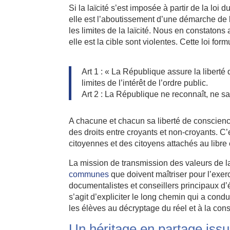
Si la laïcité s’est imposée à partir de la loi
elle est l’aboutissement d’une démarche de lib
les limites de la laïcité. Nous en constatons 
elle est la cible sont violentes. Cette loi fo
Art 1 : « La République assure la liberté 
limites de l’intérêt de l’ordre public.
Art 2 : La République ne reconnaît, ne sa
A chacune et chacun sa liberté de conscience, 
des droits entre croyants et non-croyants. C’
citoyennes et des citoyens attachés au libre
La mission de transmission des valeurs de l
communes
que doivent maîtriser pour l’exer
documentalistes et conseillers principaux d’
s’agit d’expliciter le long chemin qui a con
les élèves au décryptage du réel et à la const
Un héritage en partage iss