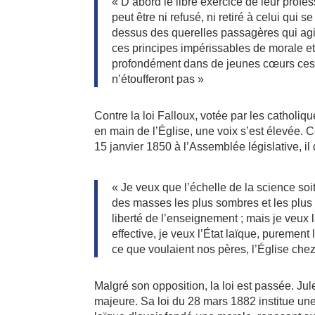
« D’abord le libre exercice de leur profes
peut être ni refusé, ni retiré à celui qui 
dessus des querelles passagères qui agit
ces principes impérissables de morale et d
profondément dans de jeunes cœurs ces 
n’étoufferont pas »
Contre la loi Falloux, votée par les catholiq
en main de l’Église, une voix s’est élevée. 
15 janvier 1850 à l’Assemblée législative, il 
« Je veux que l’échelle de la science so
des masses les plus sombres et les plus o
liberté de l’enseignement ; mais je veux l
effective, je veux l’État laïque, purement
ce que voulaient nos pères, l’Église chez e
Malgré son opposition, la loi est passée. Ju
majeure. Sa loi du 28 mars 1882 institue une 