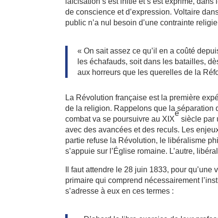
laïcisation s’est initié et s’est exprimé, dan
de conscience et d’expression. Voltaire dan
public n’a nul besoin d’une contrainte religie
« On sait assez ce qu’il en a coûté depui
les échafauds, soit dans les batailles, dè
aux horreurs que les querelles de la Réf
La Révolution française est la première expé
de la religion. Rappelons que la séparation 
e
combat va se poursuivre au XIX
siècle par 
avec des avancées et des reculs. Les enjeux 
partie refuse la Révolution, le libéralisme p
s’appuie sur l’Église romaine. L’autre, libér
Il faut attendre le 28 juin 1833, pour qu’une vé
primaire qui comprend nécessairement l’inst
s’adresse à eux en ces termes :