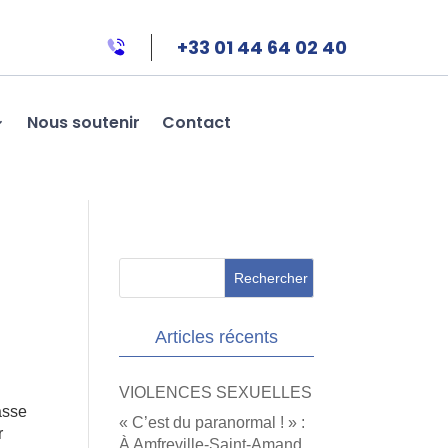
+33 01 44 64 02 40
Nous soutenir
Contact
e
Articles récents
VIOLENCES SEXUELLES
asse
« C’est du paranormal ! » :
r
À Amfreville-Saint-Amand,