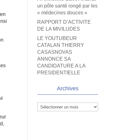
un pôle santé rongé par les
« médecines douces »
men
insi
RAPPORT D’ACTIVITE
DE LA MIVILUDES
LE YOUTUBEUR
on
CATALAN THIERRY
CASASNOVAS
ANNONCE SA
ges
CANDIDATURE A LA
PRESIDENTIELLE
Archives
ui
Archives
eur
d,