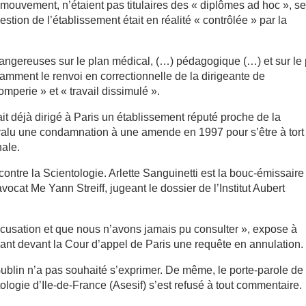
 mouvement, n’étaient pas titulaires des « diplômes ad hoc », s
estion de l’établissement était en réalité « contrôlée » par la
dangereuses sur le plan médical, (…) pédagogique (…) et sur le
tamment le renvoi en correctionnelle de la dirigeante de
romperie » et « travail dissimulé ».
 déjà dirigé à Paris un établissement réputé proche de la
it valu une condamnation à une amende en 1997 pour s’être à tort
nale.
ontre la Scientologie. Arlette Sanguinetti est la bouc-émissaire
ocat Me Yann Streiff, jugeant le dossier de l’Institut Aubert
’accusation et que nous n’avons jamais pu consulter », expose à
sant devant la Cour d’appel de Paris une requête en annulation.
ublin n’a pas souhaité s’exprimer. De même, le porte-parole de
tologie d’Ile-de-France (Asesif) s’est refusé à tout commentaire.