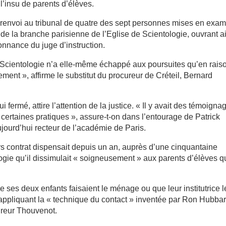
l’insu de parents d’élèves.
 renvoi au tribunal de quatre des sept personnes mises en exa
de la branche parisienne de l’Eglise de Scientologie, ouvrant a
donnance du juge d’instruction.
Scientologie n’a elle-même échappé aux poursuites qu’en rais
ement », affirme le substitut du procureur de Créteil, Bernard
i fermé, attire l’attention de la justice. « Il y avait des témoigna
certaines pratiques », assure-t-on dans l’entourage de Patrick
jourd’hui recteur de l’académie de Paris.
ors contrat dispensait depuis un an, auprès d’une cinquantaine
ogie qu’il dissimulait « soigneusement » aux parents d’élèves q
e ses deux enfants faisaient le ménage ou que leur institutrice l
 appliquant la « technique du contact » inventée par Ron Hubbar
cureur Thouvenot.