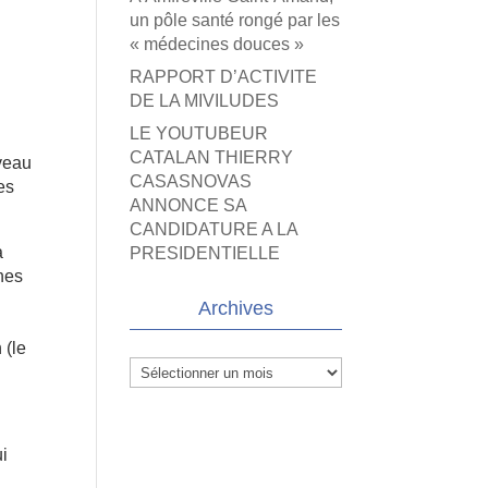
un pôle santé rongé par les
« médecines douces »
RAPPORT D’ACTIVITE
DE LA MIVILUDES
LE YOUTUBEUR
CATALAN THIERRY
rveau
CASASNOVAS
es
ANNONCE SA
CANDIDATURE A LA
a
PRESIDENTIELLE
ines
Archives
 (le
Archives
ui