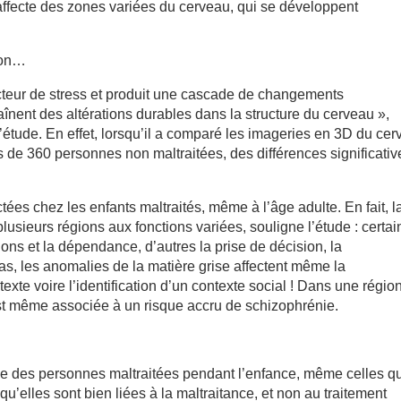
affecte des zones variées du cerveau, qui se développent
ion…
cteur de stress et produit une cascade de changements
înent des altérations durables dans la structure du cerveau »,
étude. En effet, lorsqu’il a comparé les imageries en 3D du ce
es de 360 personnes non maltraitées, des différences significativ
ées chez les enfants maltraités, même à l’âge adulte. En fait, l
usieurs régions aux fonctions variées, souligne l’étude : certa
ions et la dépendance, d’autres la prise de décision, la
, les anomalies de la matière grise affectent même la
te voire l’identification d’un contexte social ! Dans une région
t même associée à un risque accru de schizophrénie.
e des personnes maltraitées pendant l’enfance, même celles q
u’elles sont bien liées à la maltraitance, et non au traitement