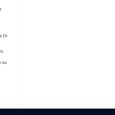
z
le Dr
és,
e ou