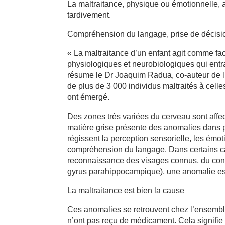
La maltraitance, physique ou émotionnelle, 
tardivement.
Compréhension du langage, prise de décis
« La maltraitance d’un enfant agit comme fa
physiologiques et neurobiologiques qui entra
résume le Dr Joaquim Radua, co-auteur de l’
de plus de 3 000 individus maltraités à cell
ont émergé.
Des zones très variées du cerveau sont affect
matière grise présente des anomalies dans pl
régissent la perception sensorielle, les émot
compréhension du langage. Dans certains cas
reconnaissance des visages connus, du contex
gyrus parahippocampique), une anomalie es
La maltraitance est bien la cause
Ces anomalies se retrouvent chez l’ensembl
n’ont pas reçu de médicament. Cela signifie q