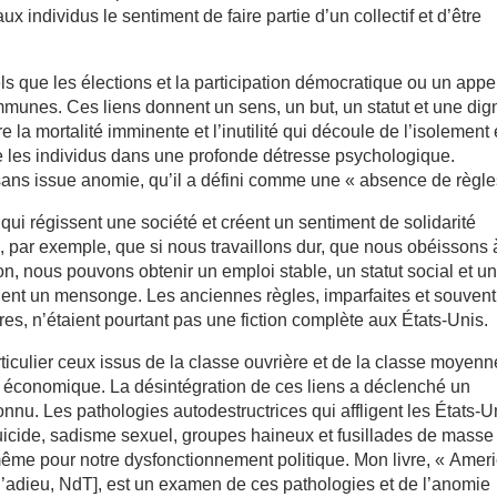
 individus le sentiment de faire partie d’un collectif et d’être
tels que les élections et la participation démocratique ou un appe
munes. Ces liens donnent un sens, un but, un statut et une dign
e la mortalité imminente et l’inutilité qui découle de l’isolement 
ge les individus dans une profonde détresse psychologique.
sans issue anomie, qu’il a défini comme une « absence de règle
qui régissent une société et créent un sentiment de solidarité
, par exemple, que si nous travaillons dur, que nous obéissons 
n, nous pouvons obtenir un emploi stable, un statut social et u
vient un mensonge. Les anciennes règles, imparfaites et souvent
s, n’étaient pourtant pas une fiction complète aux États-Unis.
rticulier ceux issus de la classe ouvrière et de la classe moyenn
 économique. La désintégration de ces liens a déclenché un
nu. Les pathologies autodestructrices qui affligent les États-U
icide, sadisme sexuel, groupes haineux et fusillades de masse
 même pour notre dysfonctionnement politique. Mon livre, « Ameri
d’adieu, NdT], est un examen de ces pathologies et de l’anomie