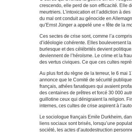
crescendo, elle perd de son efficacité. Elle 
meurtriers. L’intoxication et l’addiction à d
du mal ont conduit au génocide en Allemagn
qu’Ernst Jünger a appelé une « fête de la mo
Ces sectes de crise sont, comme l’a compris 
d’idéologie cohérente. Elles bouleversent la
burlesque et des célébrités devient politique
deviennent de l’héroïsme. Le crime et la fra
des vertus civiques. Ce que ces cultes repr
Au plus fort du règne de la terreur, le 6 ma
annonce que le Comité de sécurité publique 
français, athées fanatiques qui avaient prof
des centaines de prêtres et forcé 30 000 aut
guillotine ceux qui dénigraient la religion. 
internes, ces cultes de crise aspirent à l’au
Le sociologue français Emile Durkheim, dans 
liens sociaux sont brisés, lorsqu’une popula
société, les actes d’autodestruction personn