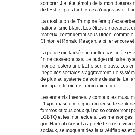
sombrer. J’ai été témoin de la mort d’autre
de l’Est et, plus tard, en ex-Yougoslavie. J’ai
La destitution de Trump ne fera qu’exacerber la
nationalisme blanc. Les élites dirigeantes, 
mafieux, continueront sous Biden, comme ell
Clinton et Ronald Reagan, à piller encore et
La police militarisée ne mettra pas fin à se
fin ne cesseront pas. Le budget militaire hy
monde restera une tache sur le pays. Les em
inégalités sociales s’aggraveront. Le système
de plus au système de soins de santé. Le l
principale forme de communication.
Les ennemis internes, y compris les musulman
L’hypermasculinité qui compense le sentiment
femmes et tous ceux qui ne se conforment pas 
LGBTQ et les intellectuels. Les mensonges, le
que Hannah Arendt a appelé le « relativisme 
sociaux, se moquant des faits vérifiables et 