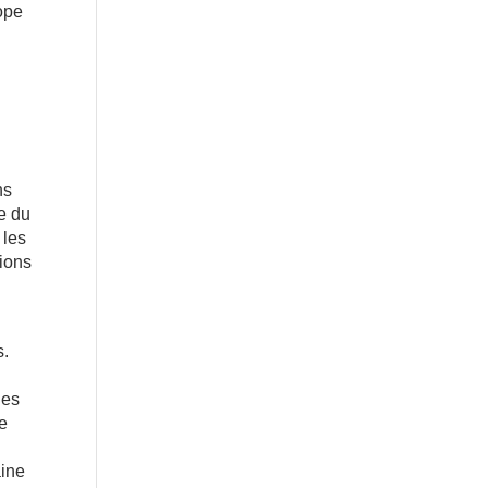
ope
ns
le du
 les
lions
s.
les
ce
aine