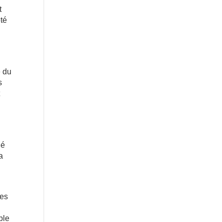
t
été
e du
s
t
né
a
les
ble