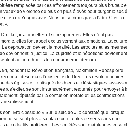
doit être remplacée par des affrontements toujours plus brutaux e
es niveaux de violence de plus en plus élevés pour purger la soci
e et en ex-Yougoslavie. Nous ne sommes pas à l’abri. C’est ce
rt ».
Drucker, irrationnelles et schizophrènes. Elles n’ont pas
 morale. elles font appel exclusivement aux émotions. La cultur
. La dépravation devient la moralité. Les atrocités et les meurtre
ude deviennent la justice. La cupidité et le népotisme deviennen
ésentent aujourd’hui, ils le condamneront demain.
i 1794, pendant la Révolution française, Maximilien Robespierre
reconnaît désormais l’existence de Dieu. Les révolutionnaires
ané des églises et confisqué des biens ecclésiastiques, assassi
res à s’exiler, se sont instantanément retournés pour envoyer à l
Finalement, épuisés par la confusion morale et les contradictions
to-anéantissement.
son livre classique « Sur le suicide », a constaté que lorsque 
tion ne se sent plus à sa place ou n’a plus de sens dans une
els et collectifs prolifèrent. Les sociétés sont maintenues ensem