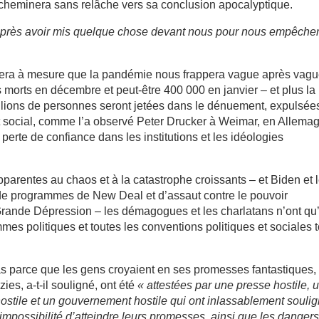
’acheminera sans relâche vers sa conclusion apocalyptique.
 après avoir mis quelque chose devant nous pour nous empêche
ravera à mesure que la pandémie nous frappera vague après vag
 morts en décembre et peut-être 400 000 en janvier – et plus la
llions de personnes seront jetées dans le dénuement, expulsée
t social, comme l’a observé Peter Drucker à Weimar, en Allema
rte de confiance dans les institutions et les idéologies
parentes au chaos et à la catastrophe croissants – et Biden et 
de programmes de New Deal et d’assaut contre le pouvoir
Grande Dépression – les démagogues et les charlatans n’ont qu
mmes politiques et toutes les conventions politiques et sociales t
s parce que les gens croyaient en ses promesses fantastiques,
ies, a-t-il souligné, ont été
« attestées par une presse hostile, 
 hostile et un gouvernement hostile qui ont inlassablement souli
impossibilité d’atteindre leurs promesses, ainsi que les dangers