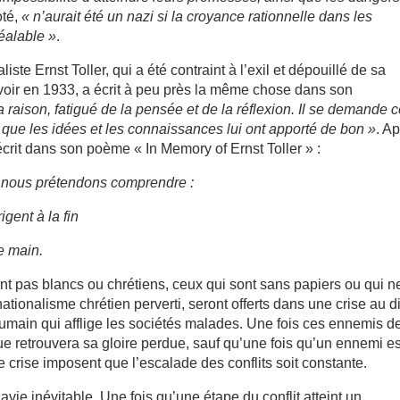
oté,
« n’aurait été un nazi si la croyance rationnelle dans les
éalable »
.
ste Ernst Toller, qui a été contraint à l’exil et dépouillé de sa
uvoir en 1933, a écrit à peu près la même chose dans son
a raison, fatigué de la pensée et de la réflexion. Il se demande 
e que les idées et les connaissances lui ont apporté de bon »
. A
écrit dans son poème « In Memory of Ernst Toller » :
 nous prétendons comprendre :
igent à la fin
e main.
nt pas blancs ou chrétiens, ceux qui sont sans papiers ou qui n
nationalisme chrétien perverti, seront offerts dans une crise au d
 humain qui afflige les sociétés malades. Une fois ces ennemis de
e retrouvera sa gloire perdue, sauf qu’une fois qu’un ennemi es
e crise imposent que l’escalade des conflits soit constante.
vie inévitable. Une fois qu’une étape du conflit atteint un