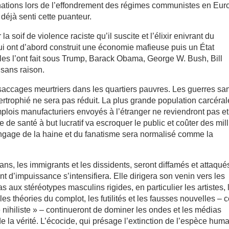
s nations lors de l’effondrement des régimes communistes en Eur
 déjà senti cette puanteur.
 soif de violence raciste qu’il suscite et l’élixir enivrant du
qui ont d’abord construit une économie mafieuse puis un État
es l’ont fait sous Trump, Barack Obama, George W. Bush, Bill
 sans raison.
s saccages meurtriers dans les quartiers pauvres. Les guerres sa
pertrophié ne sera pas réduit. La plus grande population carcéra
plois manufacturiers envoyés à l’étranger ne reviendront pas et
 de santé à but lucratif va escroquer le public et coûter des mil
angage de la haine et du fanatisme sera normalisé comme la
s, les immigrants et les dissidents, seront diffamés et attaqué
 d’impuissance s’intensifiera. Elle dirigera son venin vers les
aux stéréotypes masculins rigides, en particulier les artistes, 
s théories du complot, les futilités et les fausses nouvelles – 
nihiliste » – continueront de dominer les ondes et les médias
de la vérité. L’écocide, qui présage l’extinction de l’espèce hum