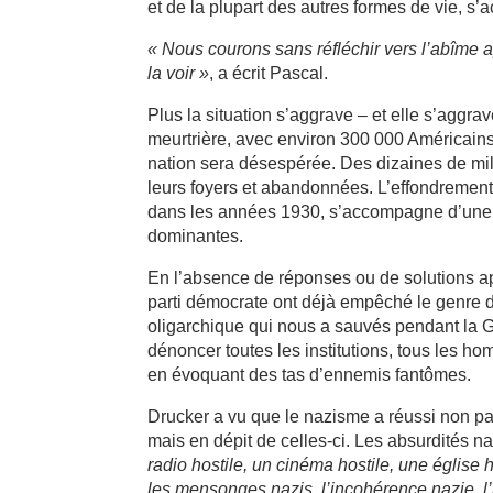
et de la plupart des autres formes de vie, s
« Nous courons sans réfléchir vers l’abîme
la voir »
, a écrit Pascal.
Plus la situation s’aggrave – et elle s’agg
meurtrière, avec environ 300 000 Américains
nation sera désespérée. Des dizaines de mi
leurs foyers et abandonnées. L’effondremen
dans les années 1930, s’accompagne d’une pe
dominantes.
En l’absence de réponses ou de solutions ap
parti démocrate ont déjà empêché le genre 
oligarchique qui nous a sauvés pendant la 
dénoncer toutes les institutions, tous les ho
en évoquant des tas d’ennemis fantômes.
Drucker a vu que le nazisme a réussi non pa
mais en dépit de celles-ci. Les absurdités naz
radio hostile, un cinéma hostile, une église
les mensonges nazis, l’incohérence nazie, l’