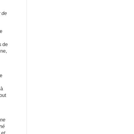
r de
ue
s de
gne,
le
’à
out
une
gné
 et