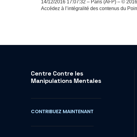
14/12/2016 17:07:32 – Paris (AFP) – © 201
Accédez à l’intégralité des contenus du Poin
Centre Contre les
Manipulations Mentales
CONTRIBUEZ MAINTENANT