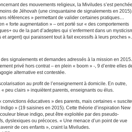
ncernant des mouvements religieux, la Miviludes s’est penchée
émoins de Jéhovah (une cinquantaine de signalements en 2015)
ans références » permettant de valider certaines pratiques…
e en « forte augmentation » – ont porté sur « des comportements
iques+ ou de la part d’adeptes qui s’enferment dans un mystici
et argent) qui paraissent tout à fait excessifs à leurs proches ».
5% des signalements et demandes adressés à la mission en 2015
ment privé hors contrat – en plein « boom » -, 9 d’entre elles d
gogie alternative est contestée.
larisation au profit de l’enseignement à domicile. En outre,
s « peu clairs » inquiètent parents, enseignants ou élus.
« convictions éducatives » des parents, mais certaines « suscite
 Indigo » (19 saisines en 2015). Cette théorie d’inspiration New
 couleur bleue indigo, peut être exploitée par des pseudo-
ifs, dyslexiques ou précoces. « Une menace d’un point de vue
venir de ces enfants », craint la Miviludes.