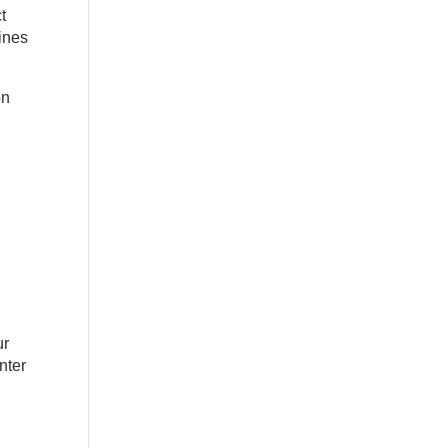
t
ines
on
ur
nter