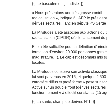
{{- Le basculement jihadiste -}}
« Nous présentons une très grosse contributi
radicalisation », indique à l’AFP le président
dérives sectaires, l’ancien député PS Serge 
La Miviludes a été associée aux actions du C
radicalisation (CIPDR) dès le lancement du pl
Elle a été sollicitée pour la définition d' »i
formation d’environ 20.000 personnes (protec
magistrature…). Le cap est désormais mis su
locales.
La Miviludes conserve son activité classique
lui sont parvenus en 2015, et quelque 2.500
caractère diffus et protéiforme » pèse sur son
Active sur un double front (dérives sectaires e
fonctionnement « à effectif constant » (15 age
{{- La santé, champ de dérives N°1 -}}