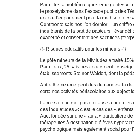
Parmi les « problématiques émergentes » co
le prosélytisme dans l’espace public des T
encore l’engouement pour la méditation, « s
Cent trente saisines l’an dernier – un chiffr
inquiétants de la part de pasteurs +évangél
exacerbé et consentent des sacrifices (temps 
{{- Risques éducatifs pour les mineurs -}}
Le pôle mineurs de la Miviludes a traité 1
Parmi eux, 25 saisines concernent l’enseigne
établissements Steiner-Waldorf, dont la péda
Autre thème émergent des demandes: la désco
certaines activités périscolaires aux objectif
La mission ne met pas en cause a priori les 
des inquiétudes »: c’est le cas des « enfants
Age, fondée sur une « aura » particulière de
thérapeutes à destination d’élèves hyperact
psychologique mais également social pour l’a