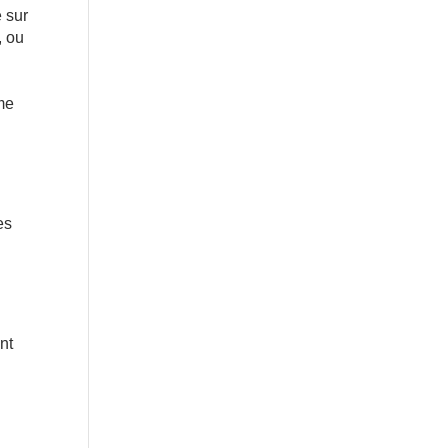
 sur
, ou
sme
.
es
nt