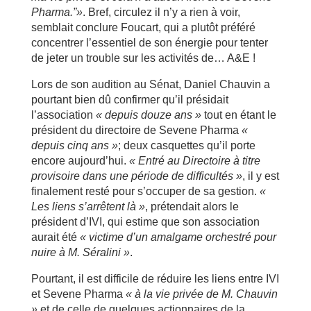
Pharma.”»
. Bref, circulez il n’y a rien à voir,
semblait conclure Foucart, qui a plutôt préféré
concentrer l’essentiel de son énergie pour tenter
de jeter un trouble sur les activités de… A&E !
Lors de son audition au Sénat, Daniel Chauvin a
pourtant bien dû confirmer qu’il présidait
l’association
« depuis douze ans »
tout en étant le
président du directoire de Sevene Pharma
«
depuis cinq ans »
; deux casquettes qu’il porte
encore aujourd’hui.
« Entré au Directoire à titre
provisoire dans une période de difficultés »
, il y est
finalement resté pour s’occuper de sa gestion.
«
Les liens s’arrêtent là »
, prétendait alors le
président d’IVI, qui estime que son association
aurait été
« victime d’un amalgame orchestré pour
nuire à M. Séralini »
.
Pourtant, il est difficile de réduire les liens entre IVI
et Sevene Pharma
« à la vie privée de M. Chauvin
»
et de celle de quelques actionnaires de la