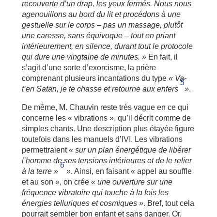
recouverte d’un drap, les yeux fermés. Nous nous
agenouillons au bord du lit et procédons à une
gestuelle sur le corps – pas un massage, plutôt
une caresse, sans équivoque – tout en priant
intérieurement, en silence, durant tout le protocole
qui dure une vingtaine de minutes. »
En fait, il
s’agit d’une sorte d’exorcisme, la prière
comprenant plusieurs incantations du type
« Va-
5
t’en Satan, je te chasse et retourne aux enfers
»
.
De même, M. Chauvin reste très vague en ce qui
concerne les « vibrations », qu’il décrit comme de
simples chants. Une description plus étayée figure
toutefois dans les manuels d’IVI. Les vibrations
permettraient
« sur un plan énergétique de libérer
l’homme de ses tensions intérieures et de le relier
6
à la terre »
»
. Ainsi, en faisant « appel au souffle
et au son », on crée
« une ouverture sur une
fréquence vibratoire qui touche à la fois les
énergies telluriques et cosmiques »
. Bref, tout cela
pourrait sembler bon enfant et sans danger. Or,