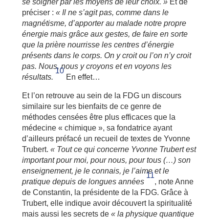
se soigner par les moyens de leur choix. »
Et de
préciser :
« Il ne s’agit pas, comme dans le
magnétisme, d’apporter au malade notre propre
énergie mais grâce aux gestes, de faire en sorte
que la prière nourrisse les centres d’énergie
présents dans le corps. On y croit ou l’on n’y croit
pas. Nous, nous y croyons et en voyons les
10
résultats.
En effet…
Et l’on retrouve au sein de la FDG un discours
similaire sur les bienfaits de ce genre de
méthodes censées être plus efficaces que la
médecine « chimique », sa fondatrice ayant
d’ailleurs préfacé un recueil de textes de Yvonne
Trubert.
« Tout ce qui concerne Yvonne Trubert est
important pour moi, pour nous, pour tous (…) son
enseignement, je le connais, je l’aime et le
11
pratique depuis de longues années
, note Anne
de Constantin, la présidente de la FDG. Grâce à
Trubert, elle indique avoir découvert la spiritualité
mais aussi les secrets de
« la physique quantique