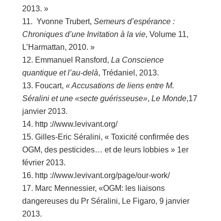
2013. »
Yvonne Trubert,
Semeurs d’espérance :
Chroniques d’une Invitation à la vie
, Volume 11,
L’Harmattan, 2010. »
Emmanuel Ransford,
La Conscience
quantique et l’au-delà
, Trédaniel, 2013.
Foucart,
« Accusations de liens entre M.
Séralini et une «secte guérisseuse»
,
Le Monde
,17
janvier 2013.
http ://www.levivant.org/
Gilles-Eric Séralini, « Toxicité confirmée des
OGM, des pesticides… et de leurs lobbies » 1er
février 2013.
http ://www.levivant.org/page/our-work/
Marc Mennessier, «OGM: les liaisons
dangereuses du Pr Séralini, Le Figaro, 9 janvier
2013.