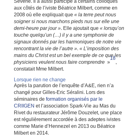
Sevene. Il a aussi participé à certains colloques
aux côtés de l’iviste Béatrice Milbert, comme en
2008 où elle expliquait que
« la terre peut nous
soigner si nous marchons pieds nus sur elle une
demi-heure par jour »
. Elle ajoutait que
« lorsqu’on
touche quelqu’un (…) il y a une symphonie de
signaux donnés par les harmoniques de notre vie
rencontrant la vie de l’autre »
.
« L’imposition des
mains du Christ est un bel exemple de ce que les
18
physiciens veulent nous faire comprendre
»
,
constatait Mme Milbert.
Lorsque rien ne change
Après la parution de l’enquête d’A&E, rien n’a
changé pour Gilles-Eric Séralini. Lors des
séminaires de
formation organisés par le
CRIIGEN
et l’association Spark-Vie au Mas du
Rivet du restaurateur Jérôme Douzelet, une place
est régulièrement accordée à des adeptes ivistes
comme Marie d’Hennezel en 2013 ou Béatrice
Milbert en 2014.