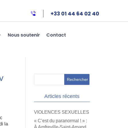
+33 01 44 64 02 40
Nous soutenir
Contact
v
Articles récents
VIOLENCES SEXUELLES
ec
« C’est du paranormal ! » :
di la
À Amfreville-Saint-Amand,