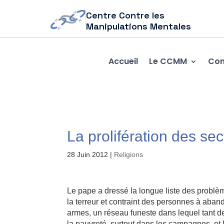
Centre Contre les
Manipulations Mentales
Accueil
Le CCMM
Com
La prolifération des se
28 Juin 2012
|
Religions
Le pape a dressé la longue liste des problèm
la terreur et contraint des personnes à abando
armes, un réseau funeste dans lequel tant de j
la pauvreté, surtout dans les campagnes, e