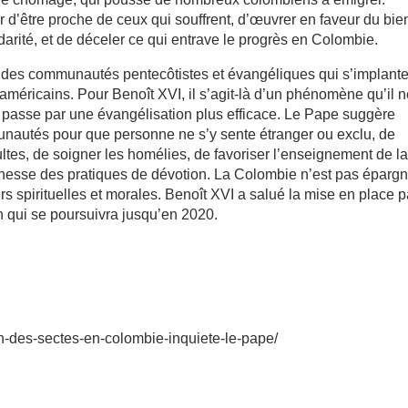
r d’être proche de ceux qui souffrent, d’œuvrer en faveur du bie
idarité, et de déceler ce qui entrave le progrès en Colombie.
ive des communautés pentecôtistes et évangéliques qui s’implant
méricains. Pour Benoît XVI, il s’agit-là d’un phénomène qu’il 
n passe par une évangélisation plus efficace. Le Pape suggère
unautés pour que personne ne s’y sente étranger ou exclu, de
ltes, de soigner les homélies, de favoriser l’enseignement de l
 richesse des pratiques de dévotion. La Colombie n’est pas éparg
urs spirituelles et morales. Benoît XVI a salué la mise en place p
n qui se poursuivra jusqu’en 2020.
ion-des-sectes-en-colombie-inquiete-le-pape/