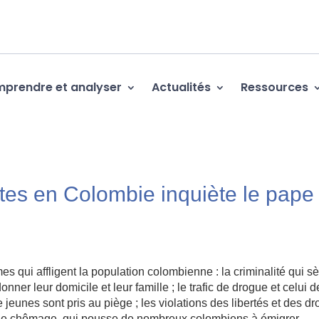
prendre et analyser
Actualités
Ressources
ctes en Colombie inquiète le pape
es qui affligent la population colombienne : la criminalité qui 
nner leur domicile et leur famille ; le trafic de drogue et celui d
eunes sont pris au piège ; les violations des libertés et des dro
t le chômage, qui pousse de nombreux colombiens à émigrer.