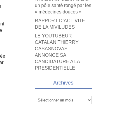
un pôle santé rongé par les
n
« médecines douces »
RAPPORT D’ACTIVITE
ent
DE LA MIVILUDES
ne
LE YOUTUBEUR
CATALAN THIERRY
CASASNOVAS
a
ANNONCE SA
née
CANDIDATURE A LA
ar
PRESIDENTIELLE
Archives
Archives