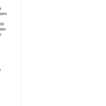
à
oupes
ité
ttre
e
a