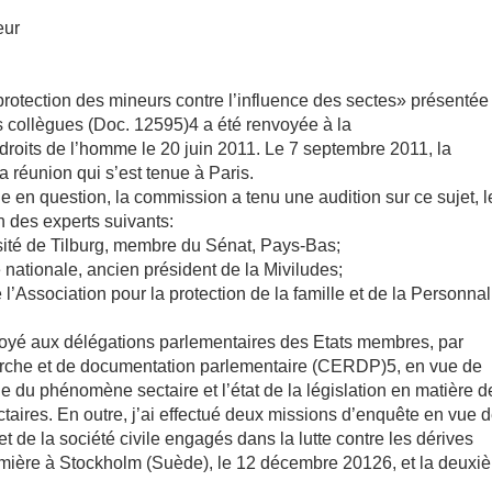
eur
 protection des mineurs contre l’influence des sectes» présentée
s collègues (Doc. 12595)4 a été renvoyée à la
droits de l’homme le 20 juin 2011. Le 7 septembre 2011, la
réunion qui s’est tenue à Paris.
que en question, la commission a tenu une audition sur ce sujet, l
n des experts suivants:
sité de Tilburg, membre du Sénat, Pays-Bas;
ationale, ancien président de la Miviludes;
ssociation pour la protection de la famille et de la Personnali
voyé aux délégations parlementaires des Etats membres, par
erche et de documentation parlementaire (CERDP)5, en vue de
e du phénomène sectaire et l’état de la législation en matière d
ctaires. En outre, j’ai effectué deux missions d’enquête en vue 
et de la société civile engagés dans la lutte contre les dérives
première à Stockholm (Suède), le 12 décembre 20126, et la deux