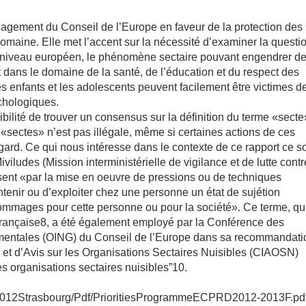
ngagement du Conseil de l’Europe en faveur de la protection des
omaine. Elle met l’accent sur la nécessité d’examiner la questi
au niveau européen, le phénomène sectaire pouvant engendrer d
 dans le domaine de la santé, de l’éducation et du respect des
 les enfants et les adolescents peuvent facilement être victimes d
chologiques.
ilité de trouver un consensus sur la définition du terme «secte»
 «sectes» n’est pas illégale, même si certaines actions de ces
gard. Ce qui nous intéresse dans le contexte de ce rapport ce s
Miviludes (Mission interministérielle de vigilance et de lutte contr
risent «par la mise en oeuvre de pressions ou de techniques
ntenir ou d’exploiter chez une personne un état de sujétion
ommages pour cette personne ou pour la société». Ce terme, qu
on française8, a été également employé par la Conférence des
ementales (OING) du Conseil de l’Europe dans sa recommandati
n et d’Avis sur les Organisations Sectaires Nuisibles (CIAOSN)
s organisations sectaires nuisibles”10.
es/2012Strasbourg/Pdf/PrioritiesProgrammeECPRD2012-2013F.pdf