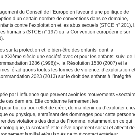
agement du Conseil de l’Europe en faveur d’une politique de
adoption d’un certain nombre de conventions dans ce domaine,
fants contre l’exploitation et les abus sexuels (STCE n° 201), 
s êtres humains (STCE n° 197) ou la Convention européenne sur
).
 sur la protection et le bien-être des enfants, dont la
XXIème siècle une société avec et pour les enfants: suivi de 
ommandation 1286 (1996))», la Résolution 1530 (2007) et la
s: éradiquons toutes les formes de violence, d’exploitation e
ommandation 2023 (2013) sur le droit des enfants à l’intégrité
upée par l’influence que peuvent avoir les mouvements «sectair
é de ces derniers. Elle condamne fermement les
 pour but ou pour effet de créer, de maintenir ou d’exploiter che
ique ou physique, entraînant des dommages pour cette personn
rer des violations des droits de l’homme, notamment en ce qui
chologique, la scolarité et le développement social et affectif d
ronnement familial et/ou isolés de tout contact extérieur.