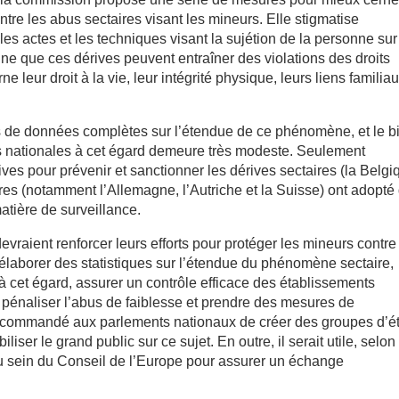
tre les abus sectaires visant les mineurs. Elle stigmatise
es actes et les techniques visant la sujétion de la personne sur
ne que ces dérives peuvent entraîner des violations des droits
leur droit à la vie, leur intégrité physique, leurs liens familiau
s de données complètes sur l’étendue de ce phénomène, et le b
és nationales à cet égard demeure très modeste. Seulement
ves pour prévenir et sanctionner les dérives sectaires (la Belgi
res (notamment l’Allemagne, l’Autriche et la Suisse) ont adopté
tière de surveillance.
raient renforcer leurs efforts pour protéger les mineurs contre
t élaborer des statistiques sur l’étendue du phénomène sectaire,
à cet égard, assurer un contrôle efficace des établissements
e, pénaliser l’abus de faiblesse et prendre des mesures de
t recommandé aux parlements nationaux de créer des groupes d’é
ser le grand public sur ce sujet. En outre, il serait utile, selon 
u sein du Conseil de l’Europe pour assurer un échange