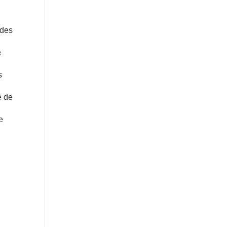
 des
e
s
e de
e
,