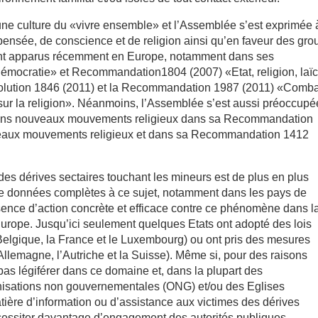
une culture du «vivre ensemble» et l’Assemblée s’est exprimée 
e pensée, de conscience et de religion ainsi qu’en faveur des gr
 sont apparus récemment en Europe, notamment dans ses
mocratie» et Recommandation1804 (2007) «Etat, religion, laïc
solution 1846 (2011) et la Recommandation 1987 (2011) «Comba
 sur la religion». Néanmoins, l’Assemblée s’est aussi préoccupé
ertains nouveaux mouvements religieux dans sa Recommandation
uveaux mouvements religieux et dans sa Recommandation 1412
s dérives sectaires touchant les mineurs est de plus en plus
de données complètes à ce sujet, notamment dans les pays de
absence d’action concrète et efficace contre ce phénomène dans l
urope. Jusqu’ici seulement quelques Etats ont adopté des lois
 Belgique, la France et le Luxembourg) ou ont pris des mesures
Allemagne, l’Autriche et la Suisse). Même si, pour des raisons
 pas légiférer dans ce domaine et, dans la plupart des
ganisations non gouvernementales (ONG) et/ou des Eglises
tière d’information ou d’assistance aux victimes des dérives
cessiter davantage d’engagement des autorités publiques.