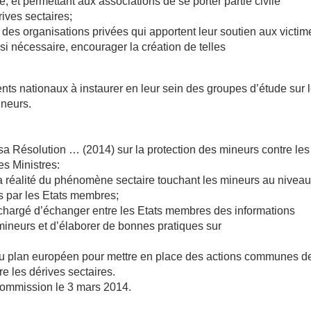
 et permettant aux associations de se porter partie civile
ives sectaires;
on des organisations privées qui apportent leur soutien aux victim
 si nécessaire, encourager la création de telles
nts nationaux à instaurer en leur sein des groupes d’étude sur 
ineurs.
sa Résolution … (2014) sur la protection des mineurs contre les
s Ministres:
la réalité du phénomène sectaire touchant les mineurs au nivea
es par les Etats membres;
l chargé d’échanger entre les Etats membres des informations
 mineurs et d’élaborer de bonnes pratiques sur
 au plan européen pour mettre en place des actions communes d
e les dérives sectaires.
commission le 3 mars 2014.