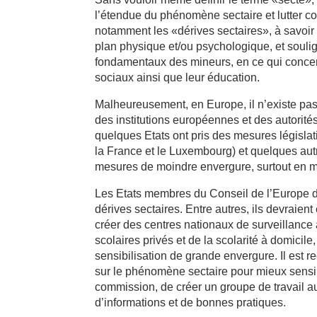
l’étendue du phénomène sectaire et lutter con
notamment les «dérives sectaires», à savoir l
plan physique et/ou psychologique, et soulig
fondamentaux des mineurs, en ce qui concerne 
sociaux ainsi que leur éducation.
Malheureusement, en Europe, il n’existe pa
des institutions européennes et des autorit
quelques Etats ont pris des mesures législati
la France et le Luxembourg) et quelques aut
mesures de moindre envergure, surtout en ma
Les Etats membres du Conseil de l’Europe dev
dérives sectaires. Entre autres, ils devraien
créer des centres nationaux de surveillance 
scolaires privés et de la scolarité à domicil
sensibilisation de grande envergure. Il es
sur le phénomène sectaire pour mieux sensibili
commission, de créer un groupe de travail a
d’informations et de bonnes pratiques.