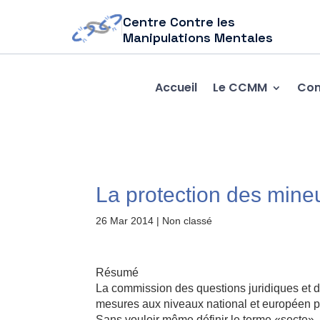
Centre Contre les
Manipulations Mentales
Accueil
Le CCMM
Com
La protection des mineu
26 Mar 2014
| Non classé
Résumé
La commission des questions juridiques et d
mesures aux niveaux national et européen po
Sans vouloir même définir le terme «secte»