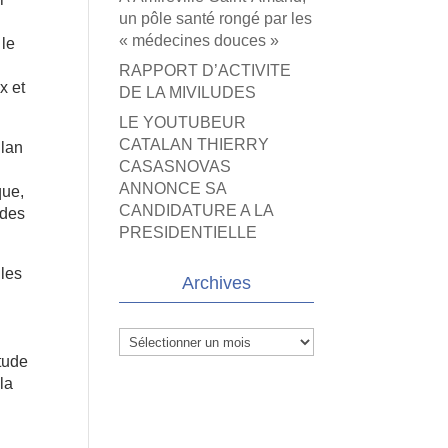
un pôle santé rongé par les
« médecines douces »
 le
RAPPORT D’ACTIVITE
x et
DE LA MIVILUDES
LE YOUTUBEUR
CATALAN THIERRY
ilan
CASASNOVAS
ANNONCE SA
que,
CANDIDATURE A LA
 des
PRESIDENTIELLE
 les
Archives
Archives
tude
la