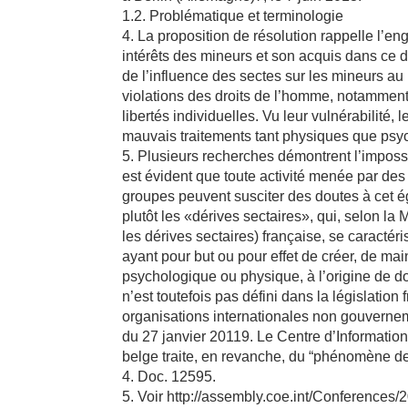
1.2. Problématique et terminologie
4. La proposition de résolution rappelle l’e
intérêts des mineurs et son acquis dans ce d
de l’influence des sectes sur les mineurs 
violations des droits de l’homme, notamment
libertés individuelles. Vu leur vulnérabilité,
mauvais traitements tant physiques que psy
5. Plusieurs recherches démontrent l’impossib
est évident que toute activité menée par des
groupes peuvent susciter des doutes à cet é
plutôt les «dérives sectaires», qui, selon la 
les dérives sectaires) française, se caracté
ayant pour but ou pour effet de créer, de mai
psychologique ou physique, à l’origine de d
n’est toutefois pas défini dans la législati
organisations internationales non gouvern
du 27 janvier 20119. Le Centre d’Informatio
belge traite, en revanche, du “phénomène de
4. Doc. 12595.
5. Voir http://assembly.coe.int/Conferenc