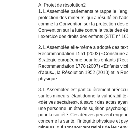
A. Projet de résolution2
1. L’Assemblée parlementaire rappelle l’eng
protection des mineurs, qui a résulté en l’
comme la Convention sur la protection des en
Convention sur la lutte contre la traite de
l’exercice des droits des enfants (STE n° 160
2. L’Assemblée elle-même a adopté des textes
Recommandation 1551 (2002) «Construire au 
Stratégie européenne pour les enfants (Rec
Recommandation 1778 (2007) «Enfants victime
d’abus», la Résolution 1952 (2013) et la Rec
physique.
3. L’Assemblée est particulièrement préocc
sur les mineurs, étant donné la vulnérabilit
«dérives sectaires», à savoir des actes ayant
une personne un état de sujétion psycholog
pour la société. Ces dérives peuvent engend
concerne la santé, l’intégrité physique et psy
mineurs, qui sont souvent retirés de leur envi