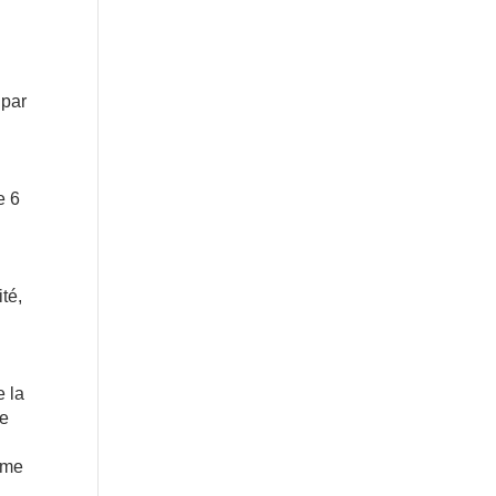
 par
e 6
té,
e la
de
ième