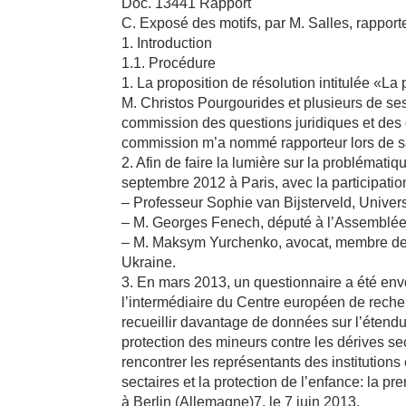
Doc. 13441 Rapport
C. Exposé des motifs, par M. Salles, rapport
1. Introduction
1.1. Procédure
1. La proposition de résolution intitulée «La
M. Christos Pourgourides et plusieurs de se
commission des questions juridiques et des 
commission m’a nommé rapporteur lors de sa 
2. Afin de faire la lumière sur la problémati
septembre 2012 à Paris, avec la participatio
– Professeur Sophie van Bijsterveld, Univer
– M. Georges Fenech, député à l’Assemblée n
– M. Maksym Yurchenko, avocat, membre de l’A
Ukraine.
3. En mars 2013, un questionnaire a été en
l’intermédiaire du Centre européen de rech
recueillir davantage de données sur l’étendu
protection des mineurs contre les dérives se
rencontrer les représentants des institutions 
sectaires et la protection de l’enfance: la 
à Berlin (Allemagne)7, le 7 juin 2013.