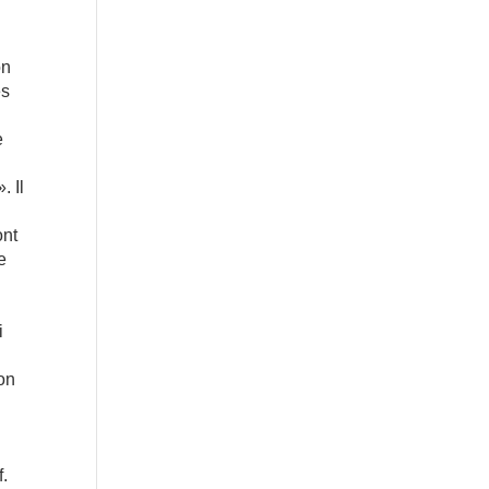
on
es
e
. Il
ont
e
i
on
.