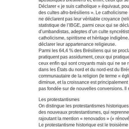
Déclarer « je suis catholique » équivaut, pour 
des cultes afro-brésiliens ». Le catholicisme
ne déclarent pas leur véritable croyance (re
statistique de l’IBGE, parmi ceux qui se dé
d’umbandistas, adeptes d’un culte syncrétist
catholicisme, spiritisme et héritage indigèn
déclarer leur appartenance religieuse.
Parmi les 64,4 % des Brésiliens qui se procla
pratiquent pas assidument, ceux qui pratique
ceux enfin qui sont croyants mais qui ne se 
dans les États du nord et du nord-est du Brés
communautaire de la religion (le terme « égl
diminue, et la croissance est principaleme
pas fondée sur de nouvelles conversions. Il
Les protestantismes
On distingue les protestantismes historiques 
des nouveaux protestantismes, qui reprennen
rajoutant la mention « renovados » (« rénové
Le protestantisme historique est le troisième 