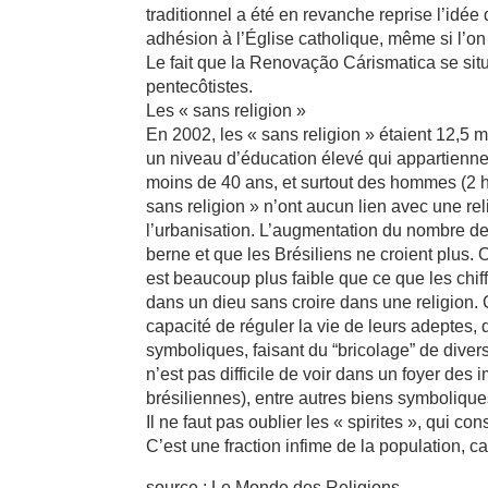
traditionnel a été en revanche reprise l’idée
adhésion à l’Église catholique, même si l’on e
Le fait que la Renovação Cárismatica se situ
pentecôtistes.
Les « sans religion »
En 2002, les « sans religion » étaient 12,5 mi
un niveau d’éducation élevé qui appartienne
moins de 40 ans, et surtout des hommes (2 
sans religion » n’ont aucun lien avec une re
l’urbanisation. L’augmentation du nombre de 
berne et que les Brésiliens ne croient plus.
est beaucoup plus faible que ce que les chiffr
dans un dieu sans croire dans une religion. 
capacité de réguler la vie de leurs adeptes
symboliques, faisant du “bricolage” de diverse
n’est pas difficile de voir dans un foyer des
brésiliennes), entre autres biens symbolique
Il ne faut pas oublier les « spirites », qui 
C’est une fraction infime de la population, c
source : Le Monde des Religions