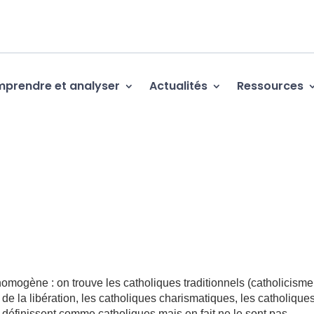
prendre et analyser
Actualités
Ressources
 homogène : on trouve les catholiques traditionnels (catholicisme
 de la libération, les catholiques charismatiques, les catholique
e définissent comme catholiques mais en fait ne le sont pas.