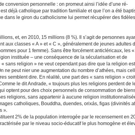
 de conversion personnelle : on promeut ainsi l’idée d’une ré-
st déjà catholique par tradition familiale et que l’on a été bapti
e dans le giron du catholicisme lui permet récupérer des fidèle
llions, et, en 2010, 15 millions (8 %). Il s’agit de personnes aya
nt aux classes « A » et « C », généralement de jeunes adultes 
hommes pour 1 femme). Sans être forcément anticléricaux, les «
ligion instituée – une conséquence de la sécularisation et de
« sans religion » ne veut cependant pas dire que la religion es
 On ne peut nier une augmentation du nombre d’athées, mais cell
es semblent dire. En réalité, une part des « sans religion » croi
Comme le dit Andrade, « toujours plus les religions perdent de l
, qui optent pour des choix personnels de consommation de bien
s religions, sans appartenir à aucune religion institutionnalisée
 images catholiques, Bouddha, duendes, orixás, figas (divinités af
s ».
constituent 2% de la population interrogée par le recensement en 2
aractérisée par le niveau socio-éducatif le plus homogène et éle