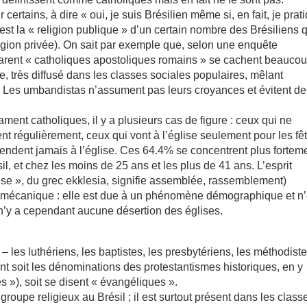
certains, à dire « oui, je suis Brésilien même si, en fait, je prat
 est la « religion publique » d’un certain nombre des Brésiliens 
ligion privée). On sait par exemple que, selon une enquête
clarent « catholiques apostoliques romains » se cachent beauco
e, très diffusé dans les classes sociales populaires, mêlant
e. Les umbandistas n’assument pas leurs croyances et évitent de
ment catholiques, il y a plusieurs cas de figure : ceux qui ne
nt régulièrement, ceux qui vont à l’église seulement pour les fê
rendent jamais à l’église. Ces 64.4% se concentrent plus fortem
il, et chez les moins de 25 ans et les plus de 41 ans. L’esprit
ise », du grec ekklesia, signifie assemblée, rassemblement)
nt mécanique : elle est due à un phénomène démographique et n’
 n’y a cependant aucune désertion des églises.
– les luthériens, les baptistes, les presbytériens, les méthodist
t soit les dénominations des protestantismes historiques, en y
s »), soit se disent « évangéliques ».
groupe religieux au Brésil ; il est surtout présent dans les class