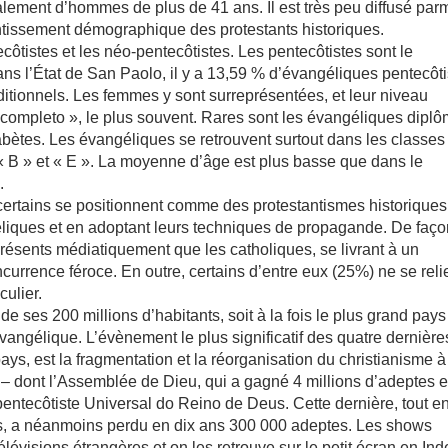
palement d’hommes de plus de 41 ans. Il est très peu diffusé par
ntissement démographique des protestants historiques.
ôtistes et les néo-pentecôtistes. Les pentecôtistes sont le
s l’État de San Paolo, il y a 13,59 % d’évangéliques pentecôti
itionnels. Les femmes y sont surreprésentées, et leur niveau
ncompleto », le plus souvent. Rares sont les évangéliques diplô
abètes. Les évangéliques se retrouvent surtout dans les classes
 « B » et « E ». La moyenne d’âge est plus basse que dans le
.
certains se positionnent comme des protestantismes historiques
éliques et en adoptant leurs techniques de propagande. De faç
résents médiatiquement que les catholiques, se livrant à un
ncurrence féroce. En outre, certains d’entre eux (25%) ne se reli
ulier.
t de ses 200 millions d’habitants, soit à la fois le plus grand pays
angélique. L’évènement le plus significatif des quatre dernière
ys, est la fragmentation et la réorganisation du christianisme à
 – dont l’Assemblée de Dieu, qui a gagné 4 millions d’adeptes e
pentecôtiste Universal do Reino de Deus. Cette dernière, tout e
dias, a néanmoins perdu en dix ans 300 000 adeptes. Les shows
lévisions étrangères et on les retrouve sur le petit écran en Ind