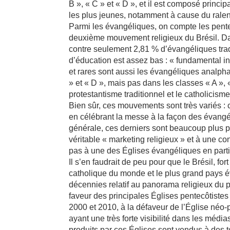
B », « C » et « D », et il est composé princi
les plus jeunes, notamment à cause du rale
Parmi les évangéliques, on compte les pentec
deuxième mouvement religieux du Brésil. Dan
contre seulement 2,81 % d’évangéliques trad
d’éducation est assez bas : « fundamental i
et rares sont aussi les évangéliques analph
» et « D », mais pas dans les classes « A »,
protestantisme traditionnel et le catholicisme
Bien sûr, ces mouvements sont très variés : 
en célébrant la messe à la façon des évang
générale, ces derniers sont beaucoup plus p
véritable « marketing religieux » et à une co
pas à une des Églises évangéliques en partic
Il s’en faudrait de peu pour que le Brésil, for
catholique du monde et le plus grand pays év
décennies relatif au panorama religieux du pa
faveur des principales Églises pentecôtistes
2000 et 2010, à la défaveur de l’Église néo-
ayant une très forte visibilité dans les mé
produits par ces Églises sont vendus à des té