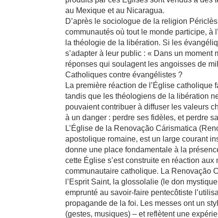
au Mexique et au Nicaragua.
D’après le sociologue de la religion Périclè
communautés où tout le monde participe, à 
la théologie de la libération. Si les évangéliq
s’adapter à leur public : « Dans un moment 
réponses qui soulagent les angoisses de mill
Catholiques contre évangélistes ?
La première réaction de l’Église catholique
tandis que les théologiens de la libération
pouvaient contribuer à diffuser les valeurs 
à un danger : perdre ses fidèles, et perdre s
L’Église de la Renovação Cárismatica (Renou
apostolique romaine, est un large courant ins
donne une place fondamentale à la présence 
cette Église s’est construite en réaction au
communautaire catholique. La Renovação Cár
l’Esprit Saint, la glossolalie (le don mystiqu
emprunté au savoir-faire pentecôtiste l’util
propagande de la foi. Les messes ont un st
(gestes, musiques) – et reflètent une expérie