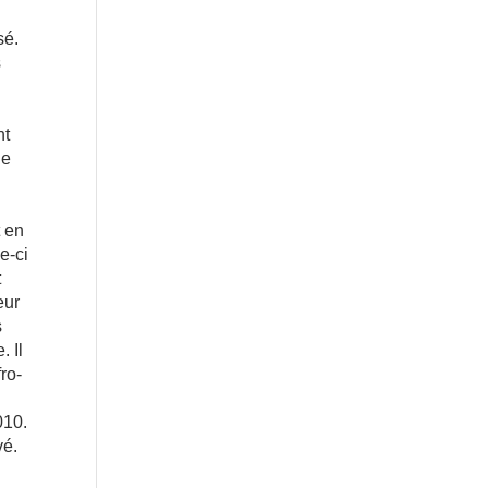
sé.
s
nt
de
t en
e-ci
t
eur
s
. Il
ro-
010.
vé.