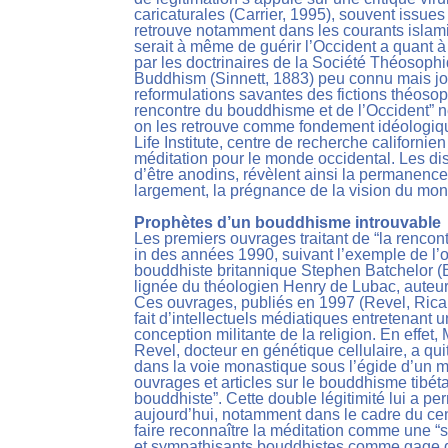
caricaturales (Carrier, 1995), souvent issue
retrouve notamment dans les courants islami
serait à même de guérir l’Occident a quant à 
par les doctrinaires de la Société Théosophiq
Buddhism (Sinnett, 1883) peu connu mais joui
reformulations savantes des fictions théoso
rencontre du bouddhisme et de l’Occident” 
on les retrouve comme fondement idéologiqu
Life Institute, centre de recherche californien
méditation pour le monde occidental. Les di
d’être anodins, révèlent ainsi la permanence
largement, la prégnance de la vision du mo
Prophètes d’un bouddhisme introuvable
Les premiers ouvrages traitant de “la rencon
in des années 1990, suivant l’exemple de l’
bouddhiste britannique Stephen Batchelor (Ba
lignée du théologien Henry de Lubac, auteu
Ces ouvrages, publiés en 1997 (Revel, Ricard
fait d’intellectuels médiatiques entretenant 
conception militante de la religion. En effet
Revel, docteur en génétique cellulaire, a qu
dans la voie monastique sous l’égide d’un ma
ouvrages et articles sur le bouddhisme tibét
bouddhiste”. Cette double légitimité lui a pe
aujourd’hui, notamment dans le cadre du cent
faire reconnaître la méditation comme une “s
et sympathisants bouddhistes comme gage de