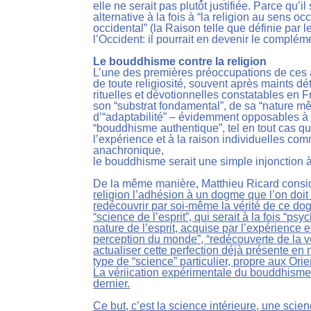
elle ne serait pas plutôt justifiée. Parce qu’
alternative à la fois à “la religion au sens
occidental” (la Raison telle que définie par l
l’Occident: il pourrait en devenir le complém
Le bouddhisme contre la religion
L’une des premières préoccupations de ces
de toute religiosité, souvent après maints dét
rituelles et dévotionnelles constatables en
son “substrat fondamental”, de sa “nature m
d’“adaptabilité” – évidemment opposables à l
“bouddhisme authentique”, tel en tout cas que
l’expérience et à la raison individuelles co
anachronique,
le bouddhisme serait une simple injonction 
De la même manière, Matthieu Ricard consi
religion l’adhésion à un dogme que l’on doit 
redécouvrir par soi-même la vérité de ce dog
“science de l’esprit”, qui serait à la fois “p
nature de l’esprit, acquise par l’expérience 
perception du monde”, “redécouverte de la 
actualiser cette perfection déjà présente en n
type de “science” particulier, propre aux Ori
La vériication expérimentale du bouddhisme e
dernier.
Ce but, c’est la science intérieure, une sci