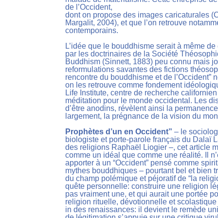
de l’Occident,
dont on propose des images caricaturales (
Margalit, 2004), et que l’on retrouve notamm
contemporains.
L’idée que le bouddhisme serait à même de gu
par les doctrinaires de la Société Théosophiq
Buddhism (Sinnett, 1883) peu connu mais joui
reformulations savantes des fictions théoso
rencontre du bouddhisme et de l’Occident” 
on les retrouve comme fondement idéologiqu
Life Institute, centre de recherche californien
méditation pour le monde occidental. Les di
d’être anodins, révèlent ainsi la permanence
largement, la prégnance de la vision du mo
Prophètes d’un en Occident”
– le sociolog
biologiste et porte-parole français du Dalaï
des religions Raphaël Liogier –, cet article
comme un idéal que comme une réalité. Il n’e
apporter à un “Occident” pensé comme spirit
mythes bouddhiques – pourtant bel et bien t
du champ polémique et péjoratif de “la relig
quête personnelle: construire une religion lég
pas vraiment une, et qui aurait une portée po
religion rituelle, dévotionnelle et scolasti
in des renaissances: il devient le remède un
de légitimation s’appuie sur une critique vi