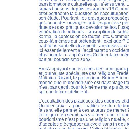
transformations culturelles qui s’ensuivent. La
lamas tibétains depuis les années 1970 ren
effet pertinente la question de l’acculturatio
son étude. Pourtant, les pratiques proposées 
qu’aucun des ouvrages publiés par ces spéc
rituels et des pratiques dévotionnelles, l’us
vénération de reliques, l’absorption de subst
karma, la confession de fautes, etc. Comment
ceux-là mêmes qui prétendent l’expliquer? De
traditions sont effectivement transmises au
ici essentiellement à l’acclimatation occide
plus populaire auprès des Occidentaux, mêm
part au bouddhisme zen2.
En s’appuyant sur les écrits des principaux
et journaliste spécialiste des religions Frédé
Matthieu Ricard, le politologue Bruno Etienne
montre que le bouddhisme est davantage trai
n’est pas décrit pour lui-même mais plutôt p
spirituellement déficient.
L’occultation des pratiques, des dogmes et 
Occidentaux – a pour finalité d’exclure le b
faisant, elle permet à ces auteurs de mener 
celle qui n’en serait pas vraiment une, et qui
bouddhisme n’est plus une religion rituelle,
d’adeptes d’échapper au cycle sans in des re
malade de matérialisme. Cette entreprise de 