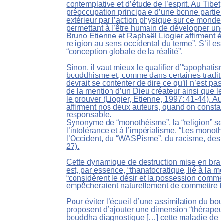
contemplative et d’étude de l’esprit. Au Tibet
préoccupation principale d’une bonne partie 
extérieur par l’action physique sur ce monde
permettant à l’être humain de développer un
Bruno Etienne et Raphaël Liogier affirment
religion au sens occidental du terme”. S’il est
“conception globale de la réalité”.
Sinon, il vaut mieux le qualifier d’“apophatism
bouddhisme et, comme dans certaines traditio
devrait se contenter de dire ce qu’il n’est pas
de la mention d’un Dieu créateur ainsi que le
le prouver (Liogier, Etienne, 1997: 41-44). A
affirment nos deux auteurs, quand on consta
responsable.
Synonyme de “monothéisme”, la “religion” se 
l’intolérance et à l’impérialisme. “Les mon
l’Occident, du “WASPisme”, du racisme, des 
27).
Cette dynamique de destruction mise en bran
est, par essence, “thanatocratique, lié à la m
“considèrent le désir et la possession comme
empêcheraient naturellement de commettre le
Pour éviter l’écueil d’une assimilation du bo
proposent d’ajouter une dimension “thérapeut
bouddha diagnostique […] cette maladie de l