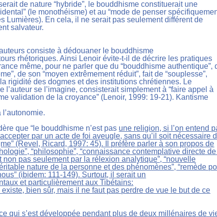
il serait de nature “hybride”, le bouddhisme constituerait une
 occidental” (le monothéisme) et au “mode de penser spécifiqueme
es Lumières). En cela, il ne serait pas seulement différent de
ent salvateur.
 auteurs consiste à dédouaner le bouddhisme
ours rhétoriques. Ainsi Lenoir évite-t-il de décrire les pratiques
 France même, pour ne parler que du “bouddhisme authentique”, 
ême”, de son “moyen extrêmement réduit”, fait de “souplesse”,
a rigidité des dogmes et des institutions chrétiennes. Le
 l’auteur se l’imagine, consisterait simplement à “faire appel à
mme validation de la croyance” (Lenoir, 1999: 19-21). Kantisme
à l’autonomie.
dère que “le bouddhisme n’est pas
une religion, si l’on entend p
accepter par un acte de foi aveugle, sans qu’il soit nécessaire 
me” (Revel, Ricard, 1997: 45). Il préfère parler à son propos de
sychologie”, “philosophie”, “connaissance contemplative directe de
et non pas seulement par la rélexion analytique”, “nouvelle
véritable nature de la personne et des phénomènes”, “remède po
ous” (ibidem: 111-149). Surtout, il serait un
entaux et particulièrement aux Tibétains:
xiste, bien sûr, mais il ne faut pas perdre de vue le but de ce
ence qui s’est développée pendant plus de deux millénaires de vi