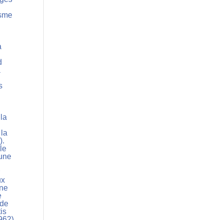
isme
a
d
a
s
 la
 la
).
le
 une
r
ux
ine
e
 de
is
962)