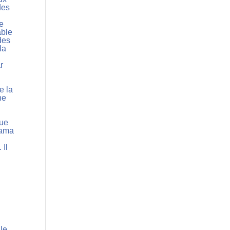
des
le
able
des
la
r
e la
ne
gue
 Lama
 Il
lle