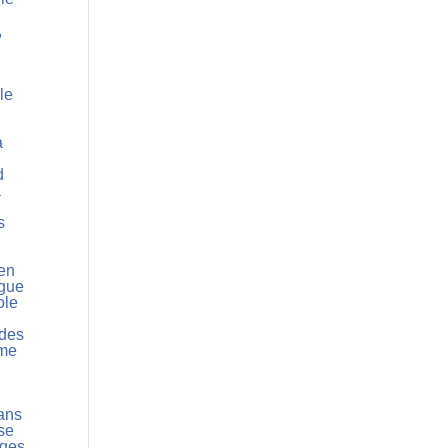
,
le
a
d
a
s
ien
ogue
ole
 des
sme
sans
ise
ages