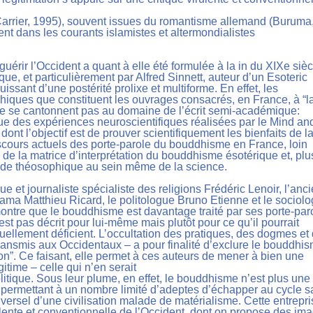
Carrier, 1995), souvent issues du romantisme allemand (Buruma
ent dans les courants islamistes et altermondialistes
érir l’Occident a quant à elle été formulée à la in du XIXe sièc
ue, et particulièrement par Alfred Sinnett, auteur d’un Esoteric
ssant d’une postérité prolixe et multiforme. En effet, les
phiques que constituent les ouvrages consacrés, en France, à “l
ne se cantonnent pas au domaine de l’écrit semi-académique:
e des expériences neuroscientifiques réalisées par le Mind an
 dont l’objectif est de prouver scientifiquement les bienfaits de l
scours actuels des porte-parole du bouddhisme en France, loin
 de la matrice d’interprétation du bouddhisme ésotérique et, plu
nde théosophique au sein même de la science.
ue et journaliste spécialiste des religions Frédéric Lenoir, l’anc
 Lama Matthieu Ricard, le politologue Bruno Etienne et le sociol
 montre que le bouddhisme est davantage traité par ses porte-par
st pas décrit pour lui-même mais plutôt pour ce qu’il pourrait
uellement déficient. L’occultation des pratiques, des dogmes et
ransmis aux Occidentaux – a pour finalité d’exclure le bouddhi
ion”. Ce faisant, elle permet à ces auteurs de mener à bien une
itime – celle qui n’en serait
litique. Sous leur plume, en effet, le bouddhisme n’est plus une
que permettant à un nombre limité d’adeptes d’échapper au cycle 
iversel d’une civilisation malade de matérialisme. Cette entrepr
rulente et conventionnelle de l’Occident, dont on propose des im