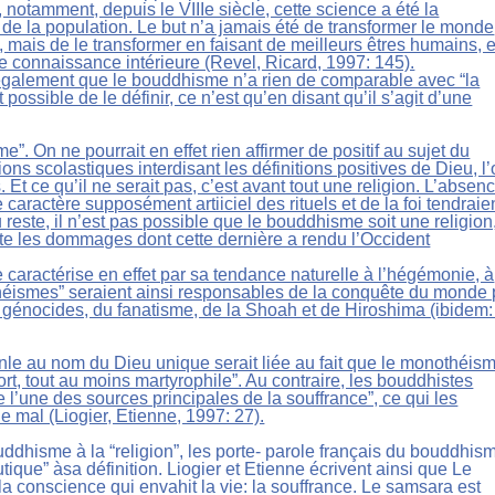
, notamment, depuis le VIIIe siècle, cette science a été la
de la population. Le but n’a jamais été de transformer le monde
, mais de le transformer en faisant de meilleurs êtres humains, 
e connaissance intérieure (Revel, Ricard, 1997: 145).
 également que le bouddhisme n’a rien de comparable avec “la
 possible de le définir, ce n’est qu’en disant qu’il s’agit d’une
e”. On ne pourrait en effet rien affirmer de positif au sujet du
ns scolastiques interdisant les définitions positives de Dieu, l
. Et ce qu’il ne serait pas, c’est avant tout une religion. L’absen
 caractère supposément artiiciel des rituels et de la foi tendraie
u reste, il n’est pas possible que le bouddhisme soit une religion
te les dommages dont cette dernière a rendu l’Occident
caractérise en effet par sa tendance naturelle à l’hégémonie, à
othéismes” seraient ainsi responsables de la conquête du monde 
génocides, du fanatisme, de la Shoah et de Hiroshima (ibidem:
le au nom du Dieu unique serait liée au fait que le monothéis
ort, tout au moins martyrophile”. Au contraire, les bouddhistes
 l’une des sources principales de la souffrance”, ce qui les
 mal (Liogier, Etienne, 1997: 27).
uddhisme à la “religion”, les porte- parole français du bouddhis
ique” àsa définition. Liogier et Etienne écrivent ainsi que Le
a conscience qui envahit la vie: la souffrance. Le samsara est