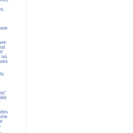
ns,
bore
uvre
rat
ël
, où
ques
la
es”
udié
 des
isme
nt
s
,