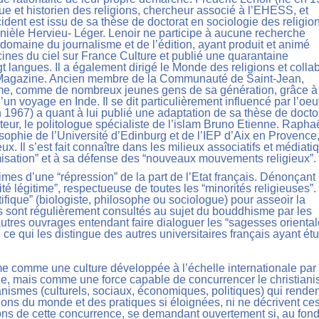
 et historien des religions, chercheur associé à l’EHESS, et
ident est issu de sa thèse de doctorat en sociologie des religio
ièle Hervieu- Léger. Lenoir ne participe à aucune recherche
 domaine du journalisme et de l’édition, ayant produit et animé
nes du ciel sur France Culture et publié une quarantaine
t langues. Il a également dirigé le Monde des religions et colla
 Magazine. Ancien membre de la Communauté de Saint-Jean,
sme, comme de nombreux jeunes gens de sa génération, grâce à
’un voyage en Inde. Il se dit particulièrement influencé par l’oe
 1967) a quant à lui publié une adaptation de sa thèse de docto
eur, le politologue spécialiste de l’islam Bruno Etienne. Rapha
osophie de l’Université d’Edinburg et de l’IEP d’Aix en Provence
eux. Il s’est fait connaître dans les milieux associatifs et médiati
misation” et à sa défense des “nouveaux mouvements religieux”.
imes d’une “répression” de la part de l’Etat français. Dénonçant 
cité légitime”, respectueuse de toutes les “minorités religieuses”.
tifique” (biologiste, philosophe ou sociologue) pour asseoir la
u’ils sont régulièrement consultés au sujet du bouddhisme par les
utres ouvrages entendant faire dialoguer les “sagesses oriental
, ce qui les distingue des autres universitaires français ayant ét
e comme une culture développée à l’échelle internationale par
e, mais comme une force capable de concurrencer le christian
anismes (culturels, sociaux, économiques, politiques) qui rende
ions du monde et des pratiques si éloignées, ni ne décrivent ce
aisons de cette concurrence, se demandant ouvertement si, au fond