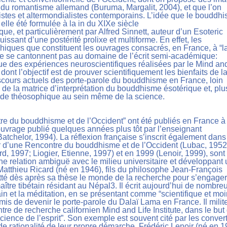
s du romantisme allemand (Buruma, Margalit, 2004), et que l’on
stes et altermondialistes contemporains. L’idée que le bouddh
elle été formulée à la in du XIXe siècle
ue, et particulièrement par Alfred Sinnett, auteur d’un Esoteric
ssant d’une postérité prolixe et multiforme. En effet, les
phiques que constituent les ouvrages consacrés, en France, à “l
ne se cantonnent pas au domaine de l’écrit semi-académique:
e des expériences neuroscientifiques réalisées par le Mind an
 dont l’objectif est de prouver scientifiquement les bienfaits de l
scours actuels des porte-parole du bouddhisme en France, loin
 de la matrice d’interprétation du bouddhisme ésotérique et, plu
nde théosophique au sein même de la science.
tre du bouddhisme et de l’Occident” ont été publiés en France à
ouvrage publié quelques années plus tôt par l’enseignant
tchelor, 1994). La réflexion française s’inscrit également dans
r d’une Rencontre du bouddhisme et de l’Occident (Lubac, 1952
, 1997; Liogier, Etienne, 1997) et en 1999 (Lenoir, 1999), sont 
une relation ambiguë avec le milieu universitaire et développant
, Matthieu Ricard (né en 1946), fils du philosophe Jean-François
itté dès après sa thèse le monde de la recherche pour s’engage
ître tibétain résidant au Népal3. Il écrit aujourd’hui de nombre
ain et la méditation, en se présentant comme “scientifique et mo
rmis de devenir le porte-parole du Dalaï Lama en France. Il milit
re de recherche californien Mind and Life Institute, dans le but
cience de l’esprit”. Son exemple est souvent cité par les convert
 rationalité de leur propre démarche. Frédéric Lenoir (né en 1