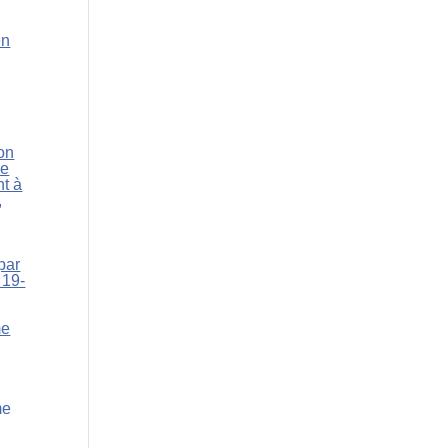
en
’on
ce
nt à
,
par
 19-
me
me