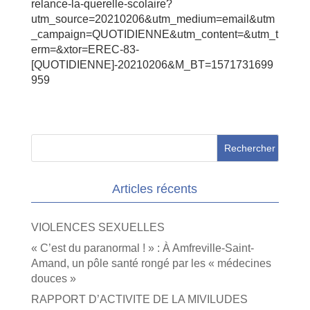
relance-la-querelle-scolaire?
utm_source=20210206&utm_medium=email&utm
_campaign=QUOTIDIENNE&utm_content=&utm_t
erm=&xtor=EREC-83-
[QUOTIDIENNE]-20210206&M_BT=1571731699
959
Articles récents
VIOLENCES SEXUELLES
« C’est du paranormal ! » : À Amfreville-Saint-
Amand, un pôle santé rongé par les « médecines
douces »
RAPPORT D’ACTIVITE DE LA MIVILUDES