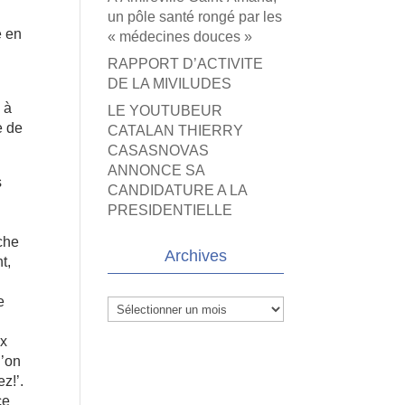
un pôle santé rongé par les
e en
« médecines douces »
RAPPORT D’ACTIVITE
DE LA MIVILUDES
 à
LE YOUTUBEUR
e de
CATALAN THIERRY
CASASNOVAS
ANNONCE SA
s
CANDIDATURE A LA
PRESIDENTIELLE
èche
Archives
t,
e
Archives
ux
l’on
z!’.
ce