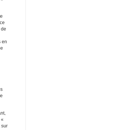
te
èce
r de
s en
ue
es
de
nt,
 «
 sur