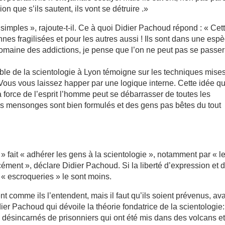
on que s’ils sautent, ils vont se détruire .»
simples », rajoute-t-il. Ce à quoi Didier Pachoud répond : « Cet
nes fragilisées et pour les autres aussi ! Ils sont dans une esp
domaine des addictions, je pense que l’on ne peut pas se passe
le de la scientologie à Lyon témoigne sur les techniques mise
Vous vous laissez happer par une logique interne. Cette idée q
a force de l’esprit l’homme peut se débarrasser de toutes les
 mensonges sont bien formulés et des gens pas bêtes du tout
 » fait « adhérer les gens à la scientologie », notamment par « l
ément », déclare Didier Pachoud. Si la liberté d’expression et 
s « escroqueries » le sont moins.
t comme ils l’entendent, mais il faut qu’ils soient prévenus, ava
idier Pachoud qui dévoile la théorie fondatrice de la scientologie:
désincarnés de prisonniers qui ont été mis dans des volcans et