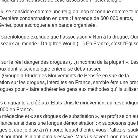
qui se considère comme une religion, non reconnue comme tell
. Dernière condamnation en date : l’amende de 600 000 euros,
février, pour escroquerie en bande organisée.
et scientologue explique que l’association « Non à la drogue, Oui
 réseaux au monde : Drug-free World (…) En France, c’est l’Eglis
mer sur le réel danger des drogues (…) inconnu de la plupart ». Le
léaux dont la scientologie entend se débarrasser.
, (Groupe d’Étude des Mouvements de Pensée en vue de la
mation sur les drogues, interdites en France, semble être une br
logues pour « faire adhérer les gens aux méthodes qu’ils utilisen
ées cinquante a créé aux États-Unis le mouvement qui revendiqu
 000 en France.
a médecine et « ses drogues de substitution », au profit selon e
 lance ainsi dans une longue démonstration : « supposons que 
 et que je dise à n’importe lequel d’entre vous : ‘allez-y, saute
t pourtant ils n’ont jamais essayé. Mais ils savent, non pas par