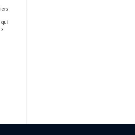
iers
 qui
es