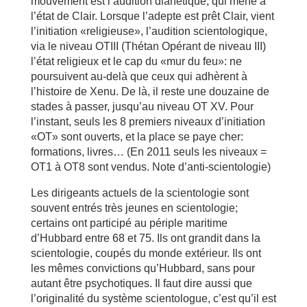
mouvement est l’audition dianétique, qui mène à
l’état de Clair. Lorsque l’adepte est prêt Clair, vient
l’initiation «religieuse», l’audition scientologique,
via le niveau OTIII (Thétan Opérant de niveau III)
l’état religieux et le cap du «mur du feu»: ne
poursuivent au-delà que ceux qui adhèrent à
l’histoire de Xenu. De là, il reste une douzaine de
stades à passer, jusqu’au niveau OT XV. Pour
l’instant, seuls les 8 premiers niveaux d’initiation
«OT» sont ouverts, et la place se paye cher:
formations, livres… (En 2011 seuls les niveaux =
OT1 à OT8 sont vendus. Note d’anti-scientologie)
Les dirigeants actuels de la scientologie sont
souvent entrés très jeunes en scientologie;
certains ont participé au périple maritime
d’Hubbard entre 68 et 75. Ils ont grandit dans la
scientologie, coupés du monde extérieur. Ils ont
les mêmes convictions qu’Hubbard, sans pour
autant être psychotiques. Il faut dire aussi que
l’originalité du système scientologue, c’est qu’il est