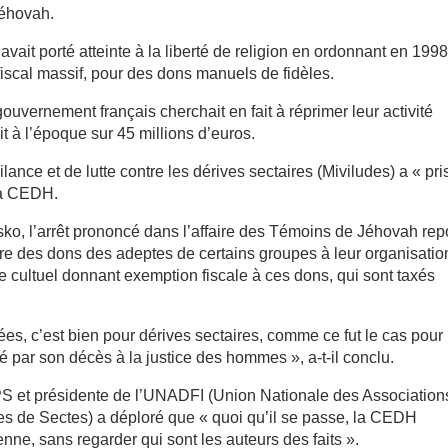
Jéhovah.
avait porté atteinte à la liberté de religion en ordonnant en 1998
iscal massif, pour des dons manuels de fidèles.
vernement français cherchait en fait à réprimer leur activité
it à l’époque sur 45 millions d’euros.
ilance et de lutte contre les dérives sectaires (Miviludes) a « pri
 la CEDH.
isko, l’arrêt prononcé dans l’affaire des Témoins de Jéhovah re
ère des dons des adeptes de certains groupes à leur organisatio
re cultuel donnant exemption fiscale à ces dons, qui sont taxés
es, c’est bien pour dérives sectaires, comme ce fut le cas pour
 par son décès à la justice des hommes », a-t-il conclu.
PS et présidente de l’UNADFI (Union Nationale des Association
mes de Sectes) a déploré que « quoi qu’il se passe, la CEDH
nne, sans regarder qui sont les auteurs des faits ».