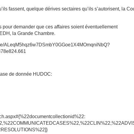
ils fassent, quelque dérives sectaires qu’ils s’autorisent, la Co
ois pour demander que ces affaires soient éventuellement
 CEDH, la Grande Chambre.
/article/ALeqM5hqz6w7DSmbY0GGoe1X4MOmqniNbQ?
378e824.661
 base de donnée HUDOC:
search.aspx#{%22documentcollectionid%22:
22,%22COMMUNICATEDCASES%22,%22CLIN%22,%22ADVI
RESOLUTIONS%22]}