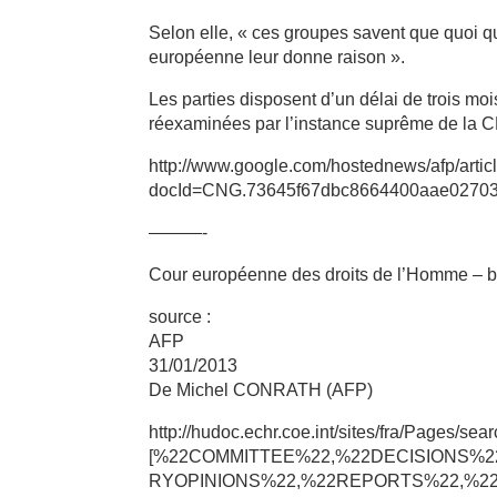
Selon elle, « ces groupes savent que quoi qu’
européenne leur donne raison ».
Les parties disposent d’un délai de trois m
réexaminées par l’instance suprême de la
http://www.google.com/hostednews/afp
docId=CNG.73645f67dbc8664400aae0270
———-
Cour européenne des droits de l’Homme –
source :
AFP
31/01/2013
De Michel CONRATH (AFP)
http://hudoc.echr.coe.int/sites/fra/Pages/
[%22COMMITTEE%22,%22DECISIONS%
RYOPINIONS%22,%22REPORTS%22,%22