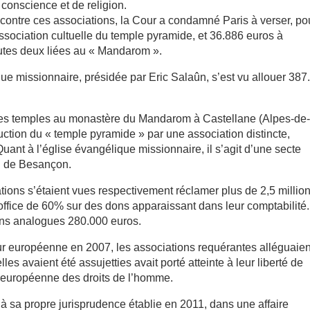
e conscience et de religion.
 contre ces associations, la Cour a condamné Paris à verser, po
Association cultuelle du temple pyramide, et 36.886 euros à
toutes deux liées au « Mandarom ».
ue missionnaire, présidée par Eric Salaûn, s’est vu allouer 387
é des temples au monastère du Mandarom à Castellane (Alpes-de
uction du « temple pyramide » par une association distincte,
uant à l’église évangélique missionnaire, il s’agit d’une secte
n de Besançon.
ations s’étaient vues respectivement réclamer plus de 2,5 million
office de 60% sur des dons apparaissant dans leur comptabilité
sons analogues 280.000 euros.
our européenne en 2007, les associations requérantes alléguaien
es avaient été assujetties avait porté atteinte à leur liberté de
ion européenne des droits de l’homme.
à sa propre jurisprudence établie en 2011, dans une affaire