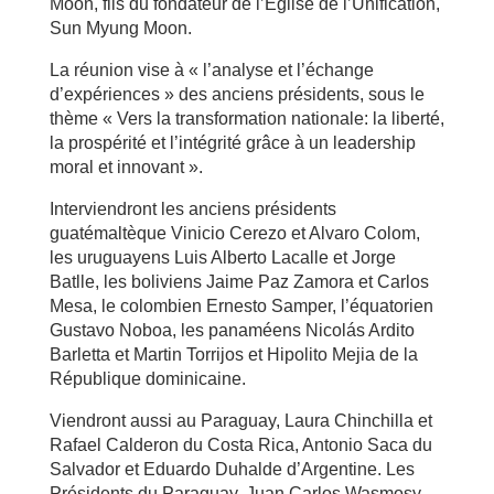
Moon, fils du fondateur de l’Eglise de l’Unification,
Sun Myung Moon.
La réunion vise à « l’analyse et l’échange
d’expériences » des anciens présidents, sous le
thème « Vers la transformation nationale: la liberté,
la prospérité et l’intégrité grâce à un leadership
moral et innovant ».
Interviendront les anciens présidents
guatémaltèque Vinicio Cerezo et Alvaro Colom,
les uruguayens Luis Alberto Lacalle et Jorge
Batlle, les boliviens Jaime Paz Zamora et Carlos
Mesa, le colombien Ernesto Samper, l’équatorien
Gustavo Noboa, les panaméens Nicolás Ardito
Barletta et Martin Torrijos et Hipolito Mejia de la
République dominicaine.
Viendront aussi au Paraguay, Laura Chinchilla et
Rafael Calderon du Costa Rica, Antonio Saca du
Salvador et Eduardo Duhalde d’Argentine. Les
Présidents du Paraguay, Juan Carlos Wasmosy,