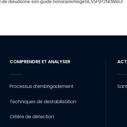
l-fait-de-dieudonne-son-guide-honoraire/moge!sL55PjP2N0WeU/
COMPRENDRE ET ANALYSER
ACT
Processus d’embrigadement
Sant
Techniques de destabilisation
Critère de détection