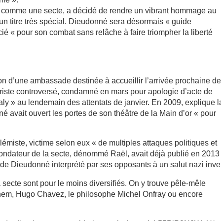
 comme une secte, a décidé de rendre un vibrant hommage au
n titre très spécial. Dieudonné sera désormais « guide
é « pour son combat sans relâche à faire triompher la liberté
tion d’une ambassade destinée à accueillir l’arrivée prochaine d
umoriste controversé, condamné en mars pour apologie d’acte de
aly » au lendemain des attentats de janvier. En 2009, explique l
avait ouvert les portes de son théâtre de la Main d’or « pour
olémiste, victime selon eux « de multiples attaques politiques et
le fondateur de la secte, dénommé Raël, avait déjà publié en 201
e Dieudonné interprété par ses opposants à un salut nazi inve
 secte sont pour le moins diversifiés. On y trouve pêle-mêle
nem, Hugo Chavez, le philosophe Michel Onfray ou encore