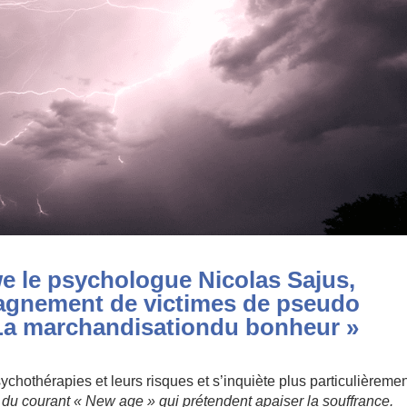
we le psychologue Nicolas Sajus,
pagnement de victimes de pseudo
 La marchandisation
du bonheur »
ychothérapies et leurs risques et s’inquiète plus particulièreme
s du courant « New age » qui prétendent apaiser la souffrance.