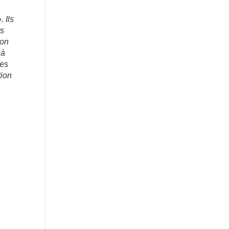
 Ils
rs
ion
 à
des
tion