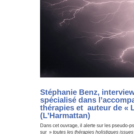
Stéphanie Benz, intervie
spécialisé dans l’accom
thérapies et auteur de «
(L’Harmattan)
Dans cet ouvrage, il alerte sur les pseudo-ps
sur »
toutes les thérapies holistiques issue