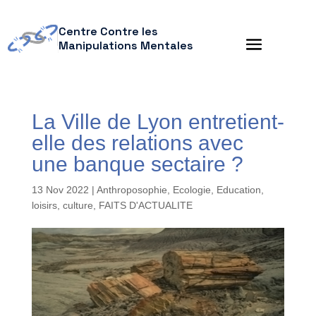
Centre Contre les
Manipulations Mentales
La Ville de Lyon entretient-
elle des relations avec
une banque sectaire ?
13 Nov 2022
|
Anthroposophie
,
Ecologie
,
Education,
loisirs, culture
,
FAITS D'ACTUALITE