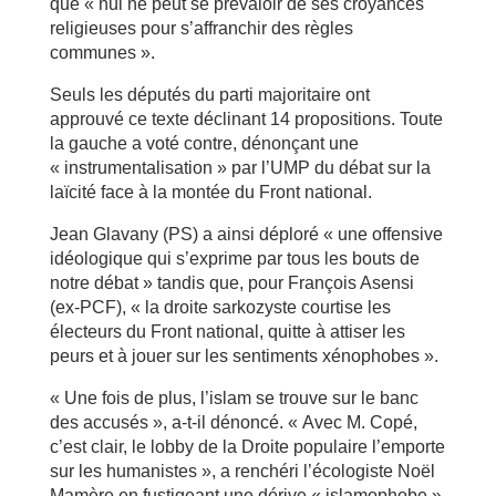
que « nul ne peut se prévaloir de ses croyances
religieuses pour s’affranchir des règles
communes ».
Seuls les députés du parti majoritaire ont
approuvé ce texte déclinant 14 propositions. Toute
la gauche a voté contre, dénonçant une
« instrumentalisation » par l’UMP du débat sur la
laïcité face à la montée du Front national.
Jean Glavany (PS) a ainsi déploré « une offensive
idéologique qui s’exprime par tous les bouts de
notre débat » tandis que, pour François Asensi
(ex-PCF), « la droite sarkozyste courtise les
électeurs du Front national, quitte à attiser les
peurs et à jouer sur les sentiments xénophobes ».
« Une fois de plus, l’islam se trouve sur le banc
des accusés », a-t-il dénoncé. « Avec M. Copé,
c’est clair, le lobby de la Droite populaire l’emporte
sur les humanistes », a renchéri l’écologiste Noël
Mamère en fustigeant une dérive « islamophobe ».