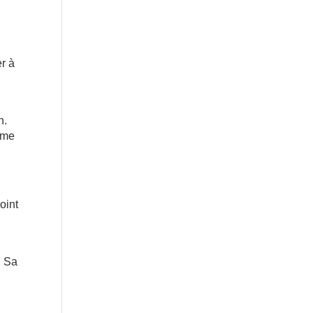
er à
n.
emme
oint
. Sa