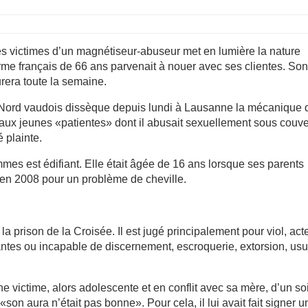
 victimes d’un magnétiseur-abuseur met en lumière la nature
rme français de 66 ans parvenait à nouer avec ses clientes. So
urera toute la semaine.
u Nord vaudois dissèque depuis lundi à Lausanne la mécanique 
ux jeunes «patientes» dont il abusait sexuellement sous couve
é plainte.
es est édifiant. Elle était âgée de 16 ans lorsque ses parents
 en 2008 pour un problème de cheville.
a prison de la Croisée. Il est jugé principalement pour viol, act
tes ou incapable de discernement, escroquerie, extorsion, usu
ne victime, alors adolescente et en conflit avec sa mère, d’un so
son aura n’était pas bonne». Pour cela, il lui avait fait signer u