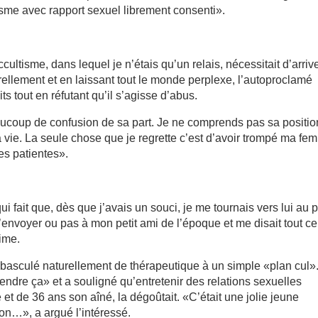
sme avec rapport sexuel librement consenti».
ultisme, dans lequel je n’étais qu’un relais, nécessitait d’arriv
urellement et en laissant tout le monde perplexe, l’autoproclamé
 tout en réfutant qu’il s’agisse d’abus.
beaucoup de confusion de sa part. Je ne comprends pas sa positio
sa vie. La seule chose que je regrette c’est d’avoir trompé ma f
s patientes».
i fait que, dès que j’avais un souci, je me tournais vers lui au p
 d’envoyer ou pas à mon petit ami de l’époque et me disait tout ce
time.
 basculé naturellement de thérapeutique à un simple «plan cul»
tendre ça» et a souligné qu’entretenir des relations sexuelles
et de 36 ans son aîné, la dégoûtait. «C’était une jolie jeune
n…», a argué l’intéressé.