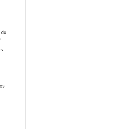
e du
r.
es
ues