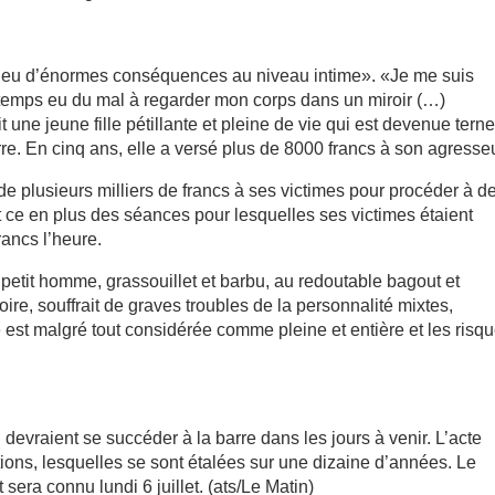
t eu d’énormes conséquences au niveau intime». «Je me suis
gtemps eu du mal à regarder mon corps dans un miroir (…)
t une jeune fille pétillante et pleine de vie qui est devenue tern
re. En cinq ans, elle a versé plus de 8000 francs à son agresseu
 plusieurs milliers de francs à ses victimes pour procéder à d
ce en plus des séances pour lesquelles ses victimes étaient
rancs l’heure.
petit homme, grassouillet et barbu, au redoutable bagout et
ire, souffrait de graves troubles de la personnalité mixtes,
é est malgré tout considérée comme pleine et entière et les risq
devraient se succéder à la barre dans les jours à venir. L’acte
ions, lesquelles se sont étalées sur une dizaine d’années. Le
 sera connu lundi 6 juillet. (ats/Le Matin)