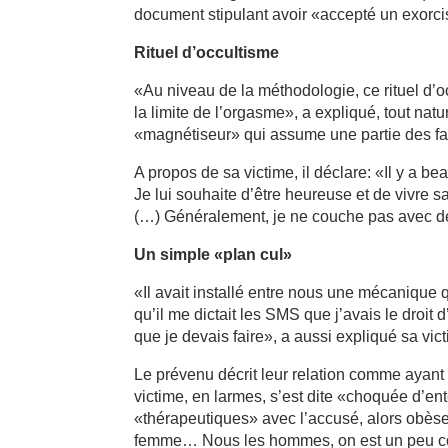
document stipulant avoir «accepté un exorci
Rituel d’occultisme
«Au niveau de la méthodologie, ce rituel d’occ
la limite de l’orgasme», a expliqué, tout nat
«magnétiseur» qui assume une partie des faits
A propos de sa victime, il déclare: «Il y a 
Je lui souhaite d’être heureuse et de vivre 
(…) Généralement, je ne couche pas avec de
Un simple «plan cul»
«Il avait installé entre nous une mécanique qu
qu’il me dictait les SMS que j’avais le droit
que je devais faire», a aussi expliqué sa vic
Le prévenu décrit leur relation comme ayant
victime, en larmes, s’est dite «choquée d’en
«thérapeutiques» avec l’accusé, alors obèse 
femme… Nous les hommes, on est un peu co