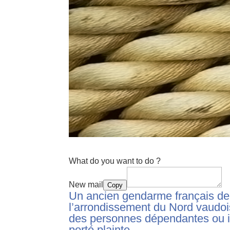
What do you want to do ?
New mail
Copy
Un ancien gendarme français de 6
l’arrondissement du Nord vaudois
des personnes dépendantes ou 
porté plainte.