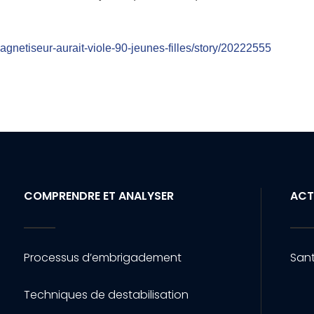
agnetiseur-aurait-viole-90-jeunes-filles/story/20222555
COMPRENDRE ET ANALYSER
ACT
Processus d’embrigadement
Sant
Techniques de destabilisation