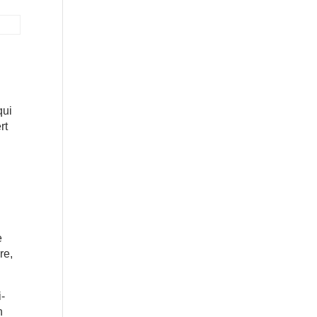
n
qui
rt
e
re,
i-
n