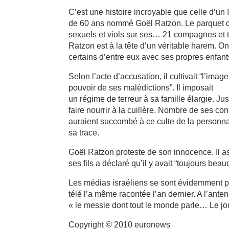
C’est une histoire incroyable que celle d’un 
de 60 ans nommé Goël Ratzon. Le parquet de
sexuels et viols sur ses… 21 compagnes et t
Ratzon est à la tête d’un véritable harem. O
certains d’entre eux avec ses propres enfant
Selon l’acte d’accusation, il cultivait “l’ima
pouvoir de ses malédictions”. Il imposait
un régime de terreur à sa famille élargie. Ju
faire nourrir à la cuillère. Nombre de ses co
auraient succombé à ce culte de la personnalit
sa trace.
Goël Ratzon proteste de son innocence. Il a
ses fils a déclaré qu’il y avait “toujours be
Les médias israéliens se sont évidemment p
télé l’a même racontée l’an dernier. A l’ant
« le messie dont tout le monde parle… Le jour
Copyright © 2010 euronews