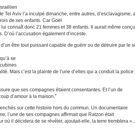
Israélien
 Tel Aviv l’a inculpé dimanche, entre autres, d’esclavagisme, 
rois de ses enfants. Car Goël
n lui connaît donc 21 femmes et 38 enfants. Il aurait même conç
s. D’où l’accusation également d’inceste.
ge d’un être tout puissant capable de guérir ou de détruire par le s
squ‘à se
ncubines
é. Mais c’est la plainte de l’une d’elles qui a conduit la police
ssure que ses compagnes étaient consentantes. Et l’un de
aucoup d’amour à la maison.”
enchés sur cette histoire hors du commun. Un documentaire
enne, l’une de ses compagnes affirmait que Ratzon était
 où il décidera de se révéler, ajoutait-elle, la terre tremblera »