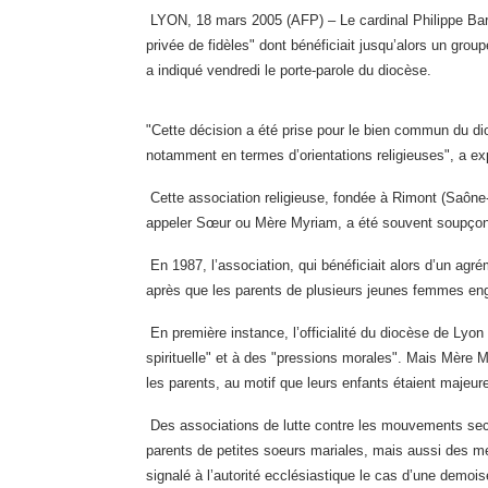
LYON, 18 mars 2005 (AFP) – Le cardinal Philippe Barb
privée de fidèles" dont bénéficiait jusqu’alors un grou
a indiqué vendredi le
porte-parole du diocèse.
"Cette décision a été prise pour le bien commun du di
notamment en termes
d’orientations religieuses", a ex
Cette association religieuse, fondée à Rimont (Saône
appeler Sœur ou Mère Myriam, a été souvent soupçon
En
1987, l’association, qui bénéficiait alors d’un ag
après que les parents de plusieurs jeunes femmes en
En première instance, l’officialité du diocèse de Lyon 
spirituelle" et à des "pressions morales". Mais Mère
les parents, au motif que leurs enfants
étaient majeur
Des associations de lutte contre les mouvements secta
parents de petites soeurs mariales, mais aussi des m
signalé à l’autorité ecclésiastique le cas d’une demois