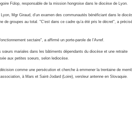
égoire Fülop, responsable de la mission
hongroise dans le diocèse de Lyon.
de Lyon, Mgr Giraud, d’un examen des communautés bénéficiant dans le diocè
ne de groupes au total. "C’est dans ce cadre qu’a été pris le décret", a précisé
onctionnement sectaire", a affirmé un porte-parole de l’Avref.
tites sœurs mariales dans les bâtiments dépendants du diocèse et une retraite
oposée aux petites soeurs, selon lediocèse.
te décision comme une persécution et cherche à emmener la trentaine de mem
ssociation, à Mars et Saint-Jodard (Loire), versleur antenne en Slovaquie.