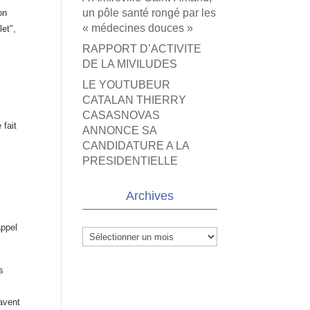
un pôle santé rongé par les
on
« médecines douces »
let",
RAPPORT D’ACTIVITE
DE LA MIVILUDES
LE YOUTUBEUR
CATALAN THIERRY
CASASNOVAS
 fait
ANNONCE SA
CANDIDATURE A LA
PRESIDENTIELLE
Archives
appel
Archives
s
i
savent