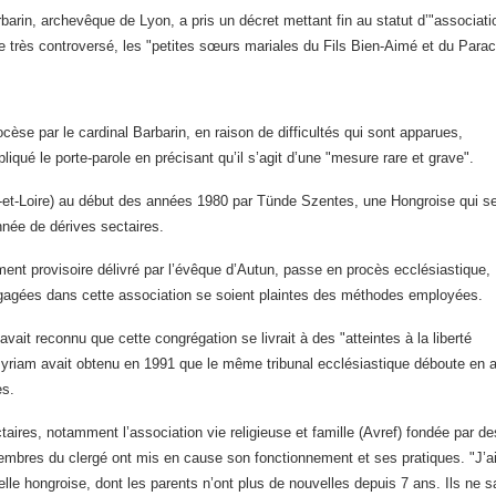
arin, archevêque de Lyon, a pris un décret mettant fin au statut d’"associati
pe très controversé, les "petites sœurs mariales du Fils Bien-Aimé et du Parac
ocèse par le cardinal
Barbarin, en raison de difficultés qui sont apparues,
pliqué le porte-parole en précisant qu’il
s’agit d’une "mesure rare et grave".
-et-Loire) au début des années 1980 par Tünde Szentes, une Hongroise qui se
née de dérives sectaires.
rément provisoire délivré par l’évêque d’Autun, passe en procès ecclésiastique,
gagées dans cette association se soient plaintes des méthodes employées.
avait reconnu que cette congrégation se livrait à des "atteintes à la liberté
 Myriam avait obtenu en 1991 que le même tribunal ecclésiastique déboute en 
es.
ires, notamment l’association vie religieuse et famille (Avref) fondée par de
embres du clergé ont mis en cause son fonctionnement et ses pratiques. "J’a
elle hongroise, dont les parents n’ont plus de nouvelles depuis 7 ans. Ils ne 