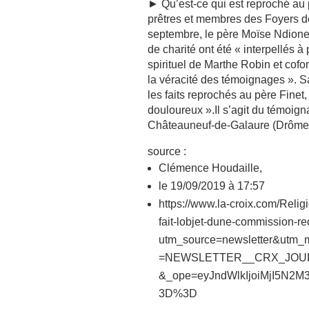
► Qu’est-ce qui est reproché au
prêtres et membres des Foyers de c
septembre, le père Moïse Ndione,
de charité ont été « interpellés à
spirituel de Marthe Robin et cofo
la véracité des témoignages ». S
les faits reprochés au père Finet,
douloureux ».Il s’agit du témoi
Châteauneuf-de-Galaure (Drôme),
source :
Clémence Houdaille,
le 19/09/2019 à 17:57
https://www.la-croix.com/Relig
fait-lobjet-dune-commission-
utm_source=newsletter&utm
=NEWSLETTER__CRX_JOUR_E
&_ope=eyJndWlkIjoiMjI5N
3D%3D