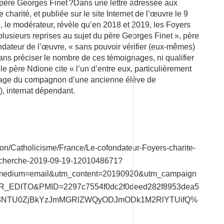
 père Georges Finet ?Dans une lettre adressée aux
harité, et publiée sur le site Internet de l’œuvre le 9
 le modérateur, révèle qu’en 2018 et 2019, les Foyers
 plusieurs reprises au sujet du père Georges Finet », père
ndateur de l’œuvre, « sans pouvoir vérifier (eux-mêmes)
ans préciser le nombre de ces témoignages, ni qualifier
 le père Ndione cite « l’un d’entre eux, particulièrement
gnage du compagnon d’une ancienne élève de
 internat dépendant.
ion/Catholicisme/France/Le-cofondateur-Foyers-charite-
recherche-2019-09-19-1201048671?
_medium=email&utm_content=20190920&utm_campaign
DITO&PMID=2297c7554f0dc2f0deed282f8953dea5
2M3NTU0ZjBkYzJmMGRlZWQyODJmODk1M2RlYTUifQ%