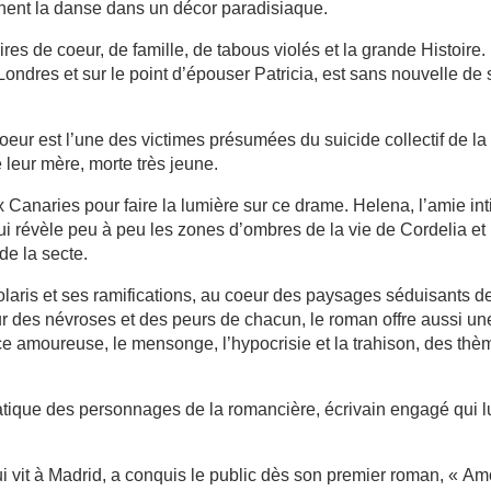
mènent la danse dans un décor paradisiaque.
ires de coeur, de famille, de tabous violés et la grande Histoire.
Londres et sur le point d’épouser Patricia, est sans nouvelle de 
 soeur est l’une des victimes présumées du suicide collectif de la
e leur mère, morte très jeune.
aux Canaries pour faire la lumière sur ce drame. Helena, l’amie in
lui révèle peu à peu les zones d’ombres de la vie de Cordelia et
de la secte.
 Solaris et ses ramifications, au coeur des paysages séduisants d
eur des névroses et des peurs de chacun, le roman offre aussi un
ce amoureuse, le mensonge, l’hypocrisie et la trahison, des th
atique des personnages de la romancière, écrivain engagé qui l
 vit à Madrid, a conquis le public dès son premier roman, « Am