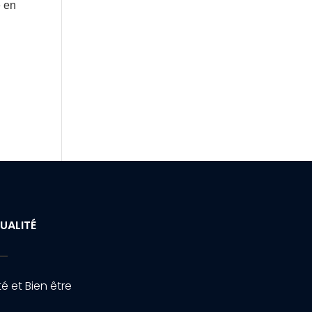
e en
UALITÉ
é et Bien être