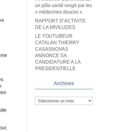
un pôle santé rongé par les
« médecines douces »
sa
RAPPORT D’ACTIVITE
DE LA MIVILUDES
LE YOUTUBEUR
CATALAN THIERRY
CASASNOVAS
time
ANNONCE SA
CANDIDATURE A LA
PRESIDENTIELLE
es
Archives
e
èmes
Archives
utte
our,