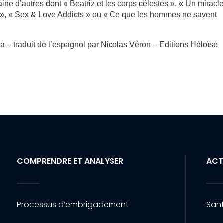
zaine d’autres dont « Beatriz et les corps célestes », « Un miracl
our », « Sex & Love Addicts » ou « Ce que les hommes ne savent
a – traduit de l’espagnol par Nicolas Véron – Editions Héloïse
COMPRENDRE ET ANALYSER
ACT
Processus d’embrigadement
Sant