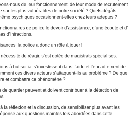
vons-nous de leur fonctionnement, de leur mode de recrutement
te sur les plus vulnérables de notre société ? Quels dégâts
t même psychiques occasionnent-elles chez leurs adeptes ?
onctionnaires de police le devoir d’assistance, d’une écoute et d
s d’infractions.
sances, la police a donc un rôle à jouer !
nécessité de réagir, s’est dotée de magistrats spécialisés.
tions à but social s’investissent dans l’aide et l’encadrement de
Comment ces divers acteurs s’attaquent-ils au problème ? De que
ivre et combattre ce phénomène ?
rs de quartier peuvent et doivent contribuer à la détection de
es.
à la réflexion et la discussion, de sensibiliser plus avant les
e réponse aux questions maintes fois abordées dans cette