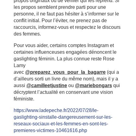
propos originaux ou de vérifier qui les reprend. Si
les propos semblent prendre parti pour une
personne, il ne faut pas hésiter à s’informer sur le
conflit initial. Pour l’éviter, ne prenez pas de
raccourcis, informez-vous et respectez le discours
des femmes.
Pour vous aider, certains comptes Instagram et
certaines influenceuses engagées dénoncent le
gaslighting féminin. La plus connue reste Rose
Lamy
avec
@preparez_vous_pour_la_bagarre
(qui a
d’ailleurs sorti un livre du même nom), mais il y a
aussi
@camilleetjustine
ou
@mariebongars
qui
décryptent l’actualité en conservant une vision
féministe.
https://www.ladepeche.fr/2022/07/28/le-
gaslighting-sinstalle-dangereusement-sur-les-
reseaux-sociaux-et-les-femmes-en-sont-les-
premieres-victimes-10461616.php