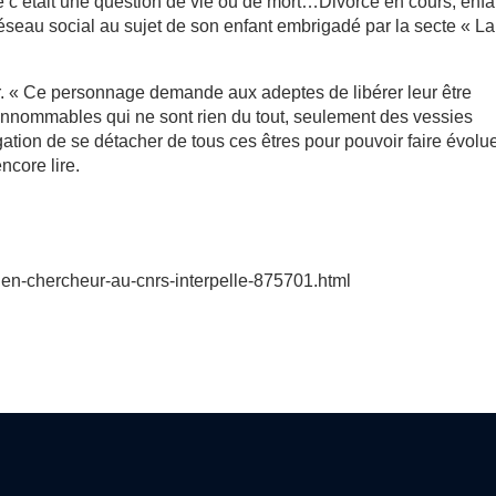
ue c’était une question de vie ou de mort…Divorce en cours, enfa
éseau social au sujet de son enfant embrigadé par la secte « La
r. « Ce personnage demande aux adeptes de libérer leur être
 innommables qui ne sont rien du tout, seulement des vessies
igation de se détacher de tous ces êtres pour pouvoir faire évolu
encore lire.
ien-chercheur-au-cnrs-interpelle-875701.html