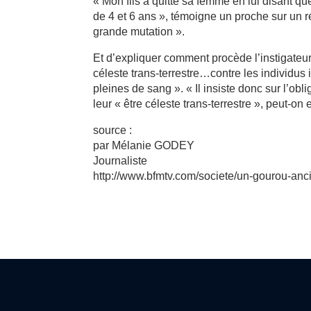
« Mon fils a quitté sa femme en lui disant q
de 4 et 6 ans », témoigne un proche sur un r
grande mutation ».
Et d’expliquer comment procède l’instigateu
céleste trans-terrestre…contre les individus
pleines de sang ». « Il insiste donc sur l’obl
leur « être céleste trans-terrestre », peut-on 
source :
par Mélanie GODEY
Journaliste
http://www.bfmtv.com/societe/un-gourou-anc