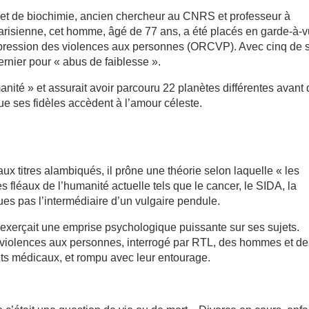
 et de biochimie, ancien chercheur au CNRS et professeur à
parisienne, cet homme, âgé de 77 ans, a été placés en garde-à-
 répression des violences aux personnes (ORCVP). Avec cinq de 
rnier pour « abus de faiblesse ».
anité » et assurait avoir parcouru 22 planètes différentes avant
que ses fidèles accèdent à l’amour céleste.
aux titres alambiqués, il prône une théorie selon laquelle « les
es fléaux de l’humanité actuelle tels que le cancer, le SIDA, la
es pas l’intermédiaire d’un vulgaire pendule.
ue exerçait une emprise psychologique puissante sur ses sujets.
es violences aux personnes, interrogé par RTL, des hommes et d
s médicaux, et rompu avec leur entourage.