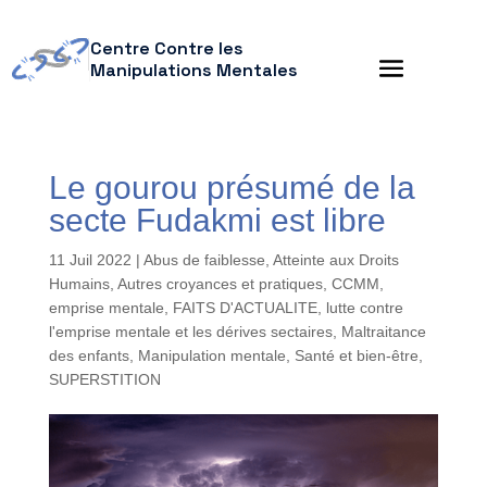
Centre Contre les
Manipulations Mentales
Le gourou présumé de la
secte Fudakmi est libre
11 Juil 2022
|
Abus de faiblesse
,
Atteinte aux Droits
Humains
,
Autres croyances et pratiques
,
CCMM
,
emprise mentale
,
FAITS D'ACTUALITE
,
lutte contre
l'emprise mentale et les dérives sectaires
,
Maltraitance
des enfants
,
Manipulation mentale
,
Santé et bien-être
,
SUPERSTITION