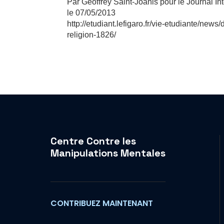
Par Geoffrey Saint-Joanis pour le Journal In
le 07/05/2013
http://etudiant.lefigaro.fr/vie-etudiante/news
religion-1826/
Centre Contre les
Manipulations Mentales
CONTRIBUEZ MAINTENANT