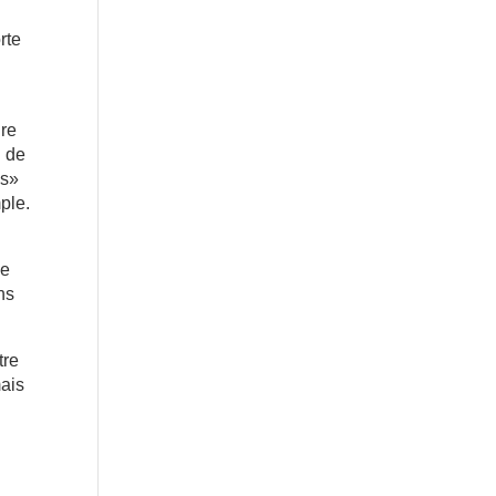
rte
ure
u de
es»
ple.
ie
ns
tre
ais