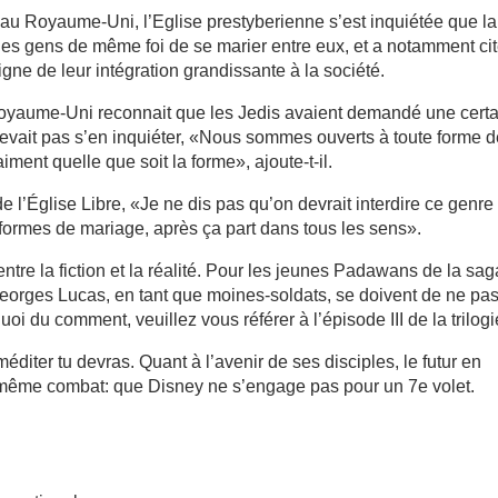
us au Royaume-Uni, l’Eglise prestyberienne s’est inquiétée que la
à des gens de même foi de se marier entre eux, et a notamment ci
gne de leur intégration grandissante à la société.
 Royaume-Uni reconnait que les Jedis avaient demandé une cert
devait pas s’en inquiéter, «Nous sommes ouverts à toute forme 
ment quelle que soit la forme», ajoute-t-il.
e l’Église Libre, «Je ne dis pas qu’on devrait interdire ce genre
formes de mariage, après ça part dans tous les sens».
 entre la fiction et la réalité. Pour les jeunes Padawans de la saga
 Georges Lucas, en tant que moines-soldats, se doivent de ne pa
i du comment, veuillez vous référer à l’épisode III de la trilogi
diter tu devras. Quant à l’avenir de ses disciples, le futur en
t même combat: que Disney ne s’engage pas pour un 7e volet.