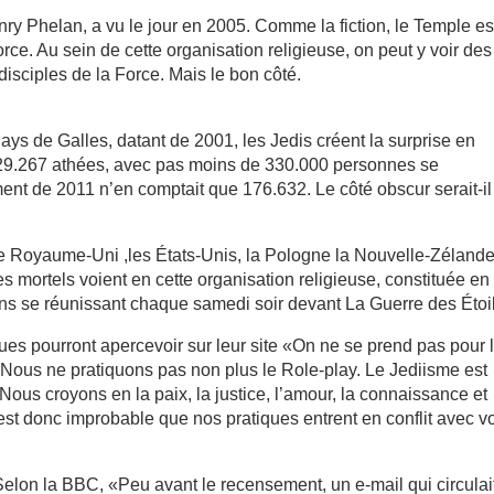
ry Phelan, a vu le jour en 2005. Comme la fiction, le Temple es
orce. Au sein de cette organisation religieuse, on peut y voir des
 disciples de la Force. Mais le bon côté.
ys de Galles, datant de 2001, les Jedis créent la surprise en
 29.267 athées, avec pas moins de 330.000 personnes se
nt de 2011 n’en comptait que 176.632. Le côté obscur serait-il
e Royaume-Uni ,les États-Unis, la Pologne la Nouvelle-Zéland
 mortels voient en cette organisation religieuse, constituée en
fans se réunissant chaque samedi soir devant La Guerre des Étoi
ues pourront apercevoir sur leur site «On ne se prend pas pour 
Nous ne pratiquons pas non plus le Role-play. Le Jediisme est
Nous croyons en la paix, la justice, l’amour, la connaissance et
 est donc improbable que nos pratiques entrent en conflit avec v
 Selon la BBC, «Peu avant le recensement, un e-mail qui circulai