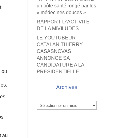
un pôle santé rongé par les
t
« médecines douces »
RAPPORT D’ACTIVITE
DE LA MIVILUDES
LE YOUTUBEUR
CATALAN THIERRY
CASASNOVAS
ANNONCE SA
CANDIDATURE A LA
e ou
PRESIDENTIELLE
les.
Archives
les
Archives
os
t au