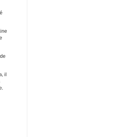
té
aine
de
 de
, il
s
e.