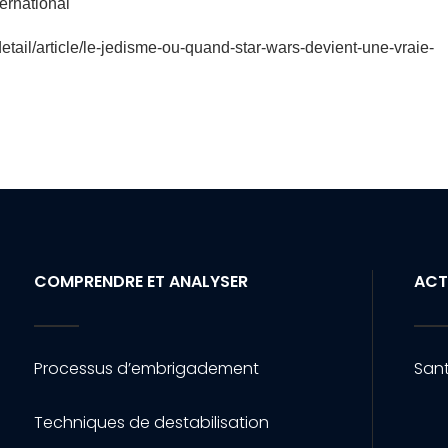
ternational
/detail/article/le-jedisme-ou-quand-star-wars-devient-une-vraie-
COMPRENDRE ET ANALYSER
ACT
Processus d’embrigadement
Sant
Techniques de destabilisation