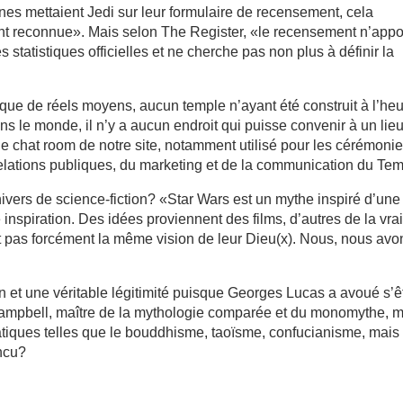
es mettaient Jedi sur leur formulaire de recensement, cela
ent reconnue». Mais selon The Register, «le recensement n’appo
statistiques officielles et ne cherche pas non plus à définir la
ue de réels moyens, aucun temple n’ayant été construit à l’he
s le monde, il n’y a aucun endroit qui puisse convenir à un lie
le chat room de notre site, notamment utilisé pour les cérémoni
relations publiques, du marketing et de la communication du Tem
nivers de science-fiction? «Star Wars est un mythe inspiré d’une
e inspiration. Des idées proviennent des films, d’autres de la vra
ont pas forcément la même vision de leur Dieu(x). Nous, nous avo
et une véritable légitimité puisque Georges Lucas a avoué s’ê
ampbell, maître de la mythologie comparée et du monomythe, m
atiques telles que le bouddhisme, taoïsme, confucianisme, mais
ncu?