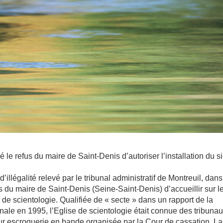
é le refus du maire de Saint-Denis d’autoriser l’installation du s
’illégalité relevé par le tribunal administratif de Montreuil, dan
us du maire de Saint-Denis (Seine-Saint-Denis) d’accueillir sur l
 de scientologie. Qualifiée de « secte » dans un rapport de la
le en 1995, l’Eglise de scientologie était connue des tribuna
ur escroquerie en bande organisée par la Cour de cassation La