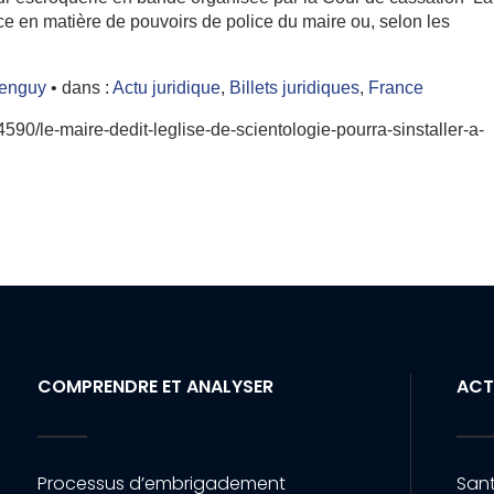
ce en matière de pouvoirs de police du maire ou, selon les
.
Menguy
• dans :
Actu juridique
,
Billets juridiques
,
France
0/le-maire-dedit-leglise-de-scientologie-pourra-sinstaller-a-
COMPRENDRE ET ANALYSER
ACT
Processus d’embrigadement
Sant