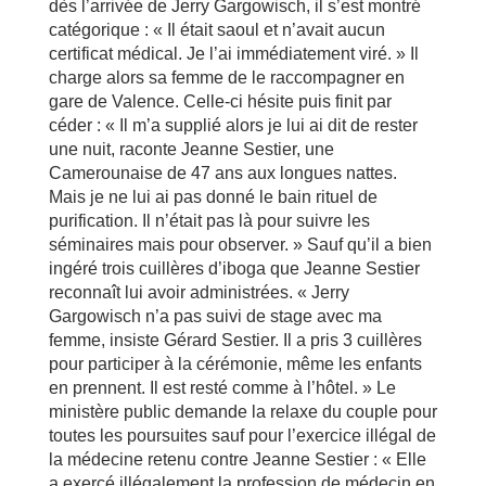
dès l’arrivée de Jerry Gargowisch, il s’est montré
catégorique : « Il était saoul et n’avait aucun
certificat médical. Je l’ai immédiatement viré. » Il
charge alors sa femme de le raccompagner en
gare de Valence. Celle-ci hésite puis finit par
céder : « Il m’a supplié alors je lui ai dit de rester
une nuit, raconte Jeanne Sestier, une
Camerounaise de 47 ans aux longues nattes.
Mais je ne lui ai pas donné le bain rituel de
purification. Il n’était pas là pour suivre les
séminaires mais pour observer. » Sauf qu’il a bien
ingéré trois cuillères d’iboga que Jeanne Sestier
reconnaît lui avoir administrées. « Jerry
Gargowisch n’a pas suivi de stage avec ma
femme, insiste Gérard Sestier. Il a pris 3 cuillères
pour participer à la cérémonie, même les enfants
en prennent. Il est resté comme à l’hôtel. » Le
ministère public demande la relaxe du couple pour
toutes les poursuites sauf pour l’exercice illégal de
la médecine retenu contre Jeanne Sestier : « Elle
a exercé illégalement la profession de médecin en