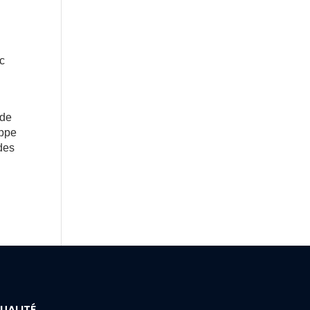
ec
 de
ippe
des
UALITÉ