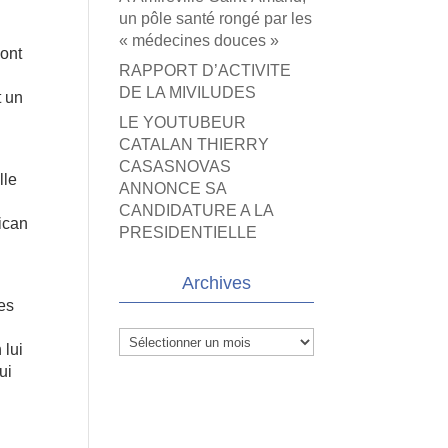
un pôle santé rongé par les
« médecines douces »
dont
RAPPORT D’ACTIVITE
DE LA MIVILUDES
t un
LE YOUTUBEUR
CATALAN THIERRY
CASASNOVAS
lle
ANNONCE SA
CANDIDATURE A LA
tican
PRESIDENTIELLE
Archives
des
Archives
 lui
ui