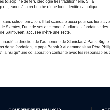
 (discipline de fer), idéologie très traditionnelle. Si la
e jeunes à la recherche d’une forte identité catholique,
r sans solide formation. Il fait scandale aussi pour ses liens av
 Szentes, l’une de ses anciennes étudiantes, fondatrice des
 de Saint-Jean, accusée d’être une secte.
mmunauté la direction de l’aumônerie de Stanislas à Paris. Signe
 ans de sa fondation, le pape Benoît XVI demandait au Père Phil
", ainsi qu’"une collaboration confiante avec les responsables 
COMPRENDRE ET ANALYSER
ACT