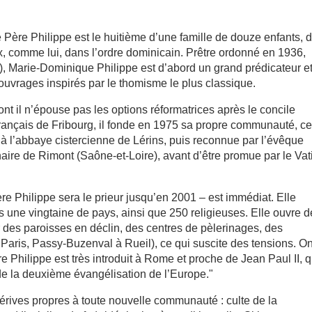
 Père Philippe est le huitième d’une famille de douze enfants, 
ux, comme lui, dans l’ordre dominicain. Prêtre ordonné en 1936,
e), Marie-Dominique Philippe est d’abord un grand prédicateur e
ouvrages inspirés par le thomisme le plus classique.
dont il n’épouse pas les options réformatrices après le concile
français de Fribourg, il fonde en 1975 sa propre communauté, ce
 à l’abbaye cistercienne de Lérins, puis reconnue par l’évêque
inaire de Rimont (Saône-et-Loire), avant d’être promue par le Va
e Philippe sera le prieur jusqu’en 2001 – est immédiat. Elle
s une vingtaine de pays, ainsi que 250 religieuses. Elle ouvre 
er des paroisses en déclin, des centres de pèlerinages, des
Paris, Passy-Buzenval à Rueil), ce qui suscite des tensions. On
e Philippe est très introduit à Rome et proche de Jean Paul II, q
x de la deuxième évangélisation de l’Europe."
érives propres à toute nouvelle communauté : culte de la