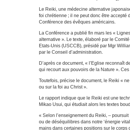
Le Reiki, une médecine alternative japonaise
foi chrétienne ; il ne peut donc être accepté 
Conférence des évêques américains.
La Conférence a publié fin mars les « Lignes 
alternative ». Le texte, élaboré par le Comi
Etats-Unis (USCCB), présidé par Mgr William
par le Conseil d’administration.
D’après ce document, « l’Eglise reconnaît de
qui recourt aux pouvoirs de la Nature ». Ces 
Toutefois, précise le document, le Reiki « n
ou sur la foi au Christ ».
Le rapport indique que le Reiki est une tech
Mikao Usui, qui étudiait alors les textes bou
« Selon l’enseignement du Reiki, – poursuit
ou de déséquilibres dans notre ‘énergie vita
mains dans certaines positions sur le corps du 