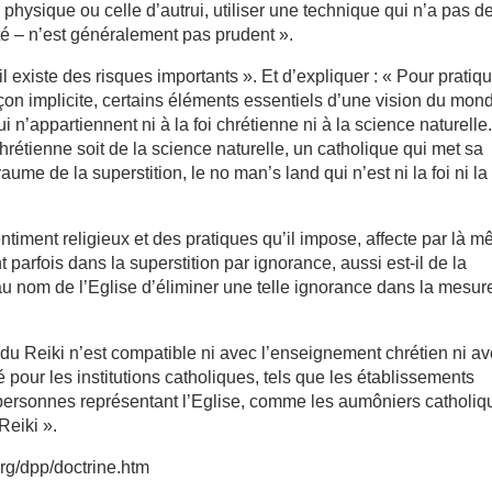
physique ou celle d’autrui, utiliser une technique qui n’a pas d
té – n’est généralement pas prudent ».
il existe des risques importants ». Et d’expliquer : « Pour pratiq
açon implicite, certains éléments essentiels d’une vision du mon
 n’appartiennent ni à la foi chrétienne ni à la science naturelle
 chrétienne soit de la science naturelle, un catholique qui met sa
ume de la superstition, le no man’s land qui n’est ni la foi ni la
entiment religieux et des pratiques qu’il impose, affecte par là 
 parfois dans la superstition par ignorance, aussi est-il de la
au nom de l’Eglise d’éliminer une telle ignorance dans la mesur
 du Reiki n’est compatible ni avec l’enseignement chrétien ni a
ié pour les institutions catholiques, tels que les établissements
s personnes représentant l’Eglise, comme les aumôniers catholiq
Reiki ».
org/dpp/doctrine.htm