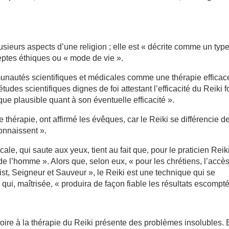
plusieurs aspects d’une religion ; elle est « décrite comme un typ
eptes éthiques ou « mode de vie ».
unautés scientifiques et médicales comme une thérapie efficac
études scientifiques dignes de foi attestant l’efficacité du Reiki f
ue plausible quant à son éventuelle efficacité ».
e thérapie, ont affirmé les évêques, car le Reiki se différencie de
connaissent ».
ale, qui saute aux yeux, tient au fait que, pour le praticien Reiki
de l’homme ». Alors que, selon eux, « pour les chrétiens, l’accè
rist, Seigneur et Sauveur », le Reiki est une technique qui se
qui, maîtrisée, « produira de façon fiable les résultats escompté
oire à la thérapie du Reiki présente des problèmes insolubles.