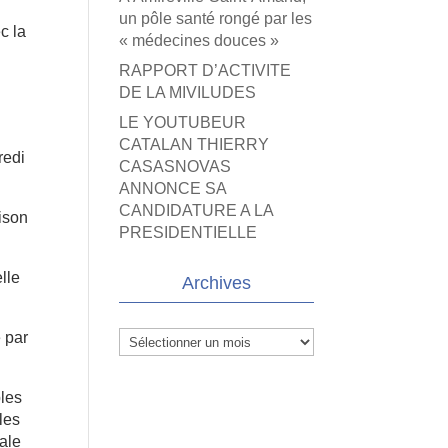
un pôle santé rongé par les
c la
« médecines douces »
RAPPORT D’ACTIVITE
DE LA MIVILUDES
LE YOUTUBEUR
CATALAN THIERRY
redi
CASASNOVAS
ANNONCE SA
CANDIDATURE A LA
rison
PRESIDENTIELLE
lle
Archives
e par
Archives
bles
les
tale