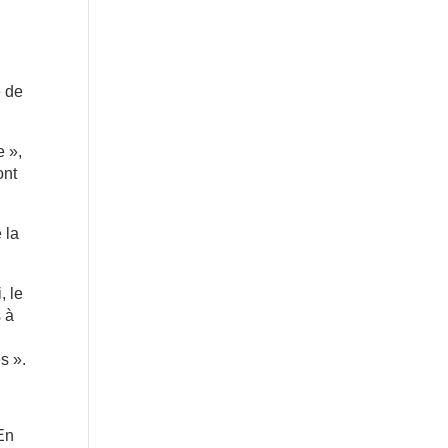
e de
e »,
ont
 la
, le
s à
s ».
 En