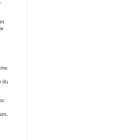
e
uer
de
.
même
e du
vec
ues,