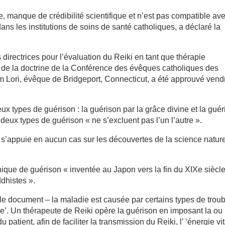
, manque de crédibilité scientifique et n’est pas compatible ave
dans les institutions de soins de santé catholiques, a déclaré la
directrices pour l’évaluation du Reiki en tant que thérapie
té de la doctrine de la Conférence des évêques catholiques des
 Lori, évêque de Bridgeport, Connecticut, a été approuvé vend
ux types de guérison : la guérison par la grâce divine et la gué
deux types de guérison « ne s’excluent pas l’un l’autre ».
e s’appuie en aucun cas sur les découvertes de la science nature
nique de guérison « inventée au Japon vers la fin du XIXe siècl
ddhistes ».
 le document – la maladie est causée par certains types de trou
le’. Un thérapeute de Reiki opère la guérison en imposant la ou 
patient, afin de faciliter la transmission du Reiki, l’ ‘énergie vi