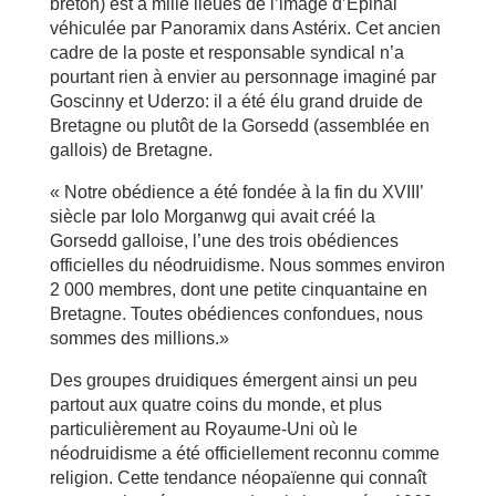
breton) est à mille lieues de l’image d’Epinal
véhiculée par Panoramix dans Astérix. Cet ancien
cadre de la poste et responsable syndical n’a
pourtant rien à envier au personnage imaginé par
Goscinny et Uderzo: il a été élu grand druide de
Bretagne ou plutôt de la Gorsedd (assemblée en
gallois) de Bretagne.
« Notre obédience a été fondée à la fin du XVIII’
siècle par Iolo Morganwg qui avait créé la
Gorsedd galloise, l’une des trois obédiences
officielles du néodruidisme. Nous sommes environ
2 000 membres, dont une petite cinquantaine en
Bretagne. Toutes obédiences confondues, nous
sommes des millions.»
Des groupes druidiques émergent ainsi un peu
partout aux quatre coins du monde, et plus
particulièrement au Royaume-Uni où le
néodruidisme a été officiellement reconnu comme
religion. Cette tendance néopaïenne qui connaît