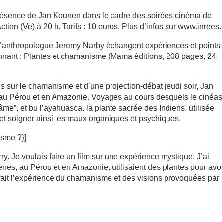
 présence de Jan Kounen dans le cadre des soirées cinéma de
ion (Ve) à 20 h. Tarifs : 10 euros. Plus d’infos sur www.inrees
 l’anthropologue Jeremy Narby échangent expériences et points
nnant : Plantes et chamanisme (Mama éditions, 208 pages, 24
iens sur le chamanisme et d’une projection-débat jeudi soir, Jan
au Pérou et en Amazonie. Voyages au cours desquels le cinéas
e”, et bu l’ayahuasca, la plante sacrée des Indiens, utilisée
 et soigner ainsi les maux organiques et psychiques.
isme ?}}
erry. Je voulais faire un film sur une expérience mystique. J’ai
nes, au Pérou et en Amazonie, utilisaient des plantes pour avo
ai fait l’expérience du chama­nisme et des visions provoquées par 