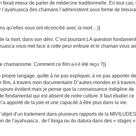
 ferait mieux de parler de médecine traditionnelle. En tout cas,
par l’ayahuasca (les chamans l’administrent sous forme de breuv
s qu’elles vous ont réconcilié avec la mort…}}
 de la mort, dans son déni. C’est pourtant LA question fondamen
huasca vous met face à cette peur enfouie et le chaman vous ai
e chamanisme. Comment ce film a-t-il été reçu ?}}
n propre langage, quitte à ne pas expliquer, à ne pas apporter d
e film, à travers mon documentaire D’autres mondes et à travers
oujours évident mais je pense que la connaissance indigène de
 fondamental qui est absent de notre culture. Il faut étudier ce
’a apporté de la joie et une capacité à être plus dans la vie.
l’objet d’un traitement dans plusieurs rapports de la MIVILUDES
ion de l’ayahuasca , de l’iboga ou du datura dans des « stages »