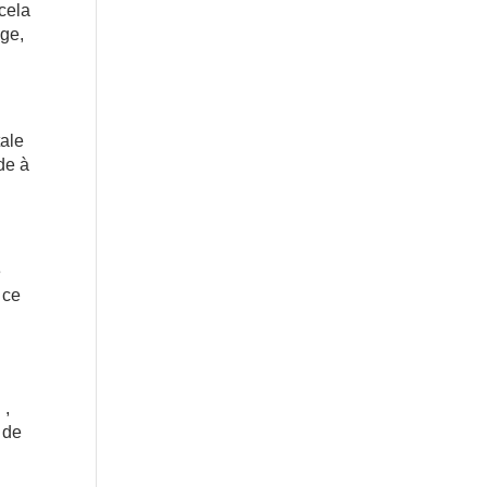
 cela
age,
tale
de à
e
 ce
 ,
 de