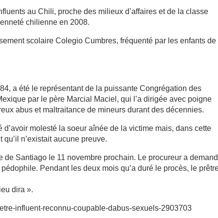
nfluents au Chili, proche des milieux d’affaires et de la classe
oyenneté chilienne en 2008.
lissement scolaire Colegio Cumbres, fréquenté par les enfants de
1984, a été le représentant de la puissante Congrégation des
exique par le père Marcial Maciel, qui l’a dirigée avec poigne
reux abus et maltraitance de mineurs durant des décennies.
é d’avoir molesté la soeur aînée de la victime mais, dans cette
nt qu’il n’existait aucune preuve.
le de Santiago le 11 novembre prochain. Le procureur a deman
 pédophile. Pendant les deux mois qu’a duré le procès, le prêtr
ieu dira ».
n-pretre-influent-reconnu-coupable-dabus-sexuels-2903703