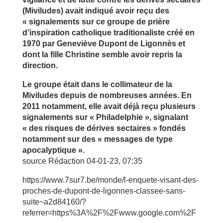
(Miviludes) avait indiqué avoir reçu des
« signalements sur ce groupe de prière
d’inspiration catholique traditionaliste créé en
1970 par Geneviève Dupont de Ligonnès et
dont la fille Christine semble avoir repris la
direction.
Le groupe était dans le collimateur de la
Miviludes depuis de nombreuses années. En
2011 notamment, elle avait déjà reçu plusieurs
signalements sur « Philadelphie », signalant
« des risques de dérives sectaires » fondés
notamment sur des « messages de type
apocalyptique ».
source
Rédaction
04-01-23, 07:35
https://www.7sur7.be/monde/l-enquete-visant-des-
proches-de-dupont-de-ligonnes-classee-sans-
suite~a2d84160/?
referrer=https%3A%2F%2Fwww.google.com%2F