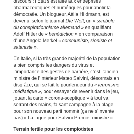
discours : l’Etat s’est allié aux entreprises
pharmaceutiques et numériques pour abolir la
démocratie. Un blogueur, Attila Hildmann, est
devenu, selon le journal
Die Welt
, un
« symbole
du conspirationnisme allemand »
en qualifiant
Adolf Hitler de
« bénédiction »
en comparaison
d’une Angela Merkel
« communiste, sioniste et
sataniste »
.
En Italie, si la très grande majorité de la population
a bien compris les dangers du virus et
l’importance des gestes de barrière, c’est l’ancien
ministre de l’Intérieur Mateo Salvini, désormais en
disgrâce, qui se fait le pourfendeur du
« terrorisme
médiatique »
, pour essayer de revenir dans le jeu,
jouant la carte « corona-sceptique » à tout va,
serrant des mains, faisant campagne à la plage
pour son nouveau parti nommé (ça ne s’invente
pas) « La Ligue pour Salvini Premier ministre ».
Terrain fertile pour les complotistes