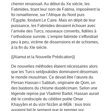
chemin renaissait. Au début du Xe siècle, les
Fatimides, tirant leur nom de Fatima, imposèrent la
foi ismaélienne, sur l’Afrique du Nord puis
l’Égypte, fondant Le Caire. Mais en dépit de leur
puissance, les Fatimides devaient échouer avec
l’arrivée des Turcs, nouveaux convertis, fidèles à
l’orthodoxie sunnite. L’empire fatimide s’effondrait
peu à peu, victime de dissensions et de schismes,
à la fin du XIe siècle.
{{Alamut et la Nouvelle Prédication}}
De nouvelles méthodes étaient nécessaires alors
que les Turcs seldjoukides dominaient désormais
le monde musulman. Ce devait être l’œuvre du
Persan Hassan-i Sabbah, originaire de Qom, un
des bastions du chiisme duodécimain. Selon une
légende reprise par Vladimir Bartol, Hassan aurait
été le condisciple du célèbre poète Omar
Khayyâm et du vizir Nizâm al-Mûlk : tous trois
auraient fait le serment que le premier qui