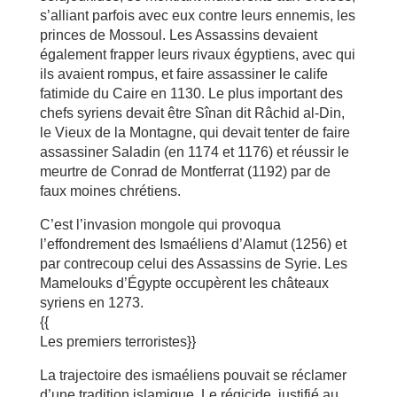
s’alliant parfois avec eux contre leurs ennemis, les
princes de Mossoul. Les Assassins devaient
également frapper leurs rivaux égyptiens, avec qui
ils avaient rompus, et faire assassiner le calife
fatimide du Caire en 1130. Le plus important des
chefs syriens devait être Sînan dit Râchid al-Din,
le Vieux de la Montagne, qui devait tenter de faire
assassiner Saladin (en 1174 et 1176) et réussir le
meurtre de Conrad de Montferrat (1192) par de
faux moines chrétiens.
C’est l’invasion mongole qui provoqua
l’effondrement des Ismaéliens d’Alamut (1256) et
par contrecoup celui des Assassins de Syrie. Les
Mamelouks d’Égypte occupèrent les châteaux
syriens en 1273.
{{
Les premiers terroristes}}
La trajectoire des ismaéliens pouvait se réclamer
d’une tradition islamique. Le régicide, justifié au