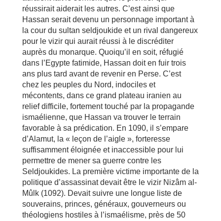
réussirait aiderait les autres. C’est ainsi que
Hassan serait devenu un personnage important à
la cour du sultan seldjoukide et un rival dangereux
pour le vizir qui aurait réussi à le discréditer
auprès du monarque. Quoiqu’il en soit, réfugié
dans l’Egypte fatimide, Hassan doit en fuir trois
ans plus tard avant de revenir en Perse. C’est
chez les peuples du Nord, indociles et
mécontents, dans ce grand plateau iranien au
relief difficile, fortement touché par la propagande
ismaélienne, que Hassan va trouver le terrain
favorable à sa prédication. En 1090, il s’empare
d’Alamut, la « leçon de l’aigle », forteresse
suffisamment éloignée et inaccessible pour lui
permettre de mener sa guerre contre les
Seldjoukides. La première victime importante de la
politique d’assassinat devait être le vizir Nizâm al-
Mûlk (1092). Devait suivre une longue liste de
souverains, princes, généraux, gouverneurs ou
théologiens hostiles à l’ismaélisme, près de 50