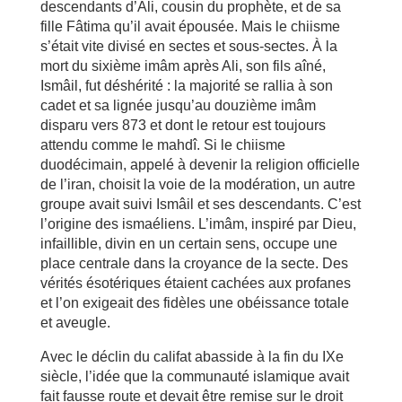
descendants d’Ali, cousin du prophète, et de sa
fille Fâtima qu’il avait épousée. Mais le chiisme
s’était vite divisé en sectes et sous-sectes. À la
mort du sixième imâm après Ali, son fils aîné,
Ismâil, fut déshérité : la majorité se rallia à son
cadet et sa lignée jusqu’au douzième imâm
disparu vers 873 et dont le retour est toujours
attendu comme le mahdî. Si le chiisme
duodécimain, appelé à devenir la religion officielle
de l’iran, choisit la voie de la modération, un autre
groupe avait suivi Ismâil et ses descendants. C’est
l’origine des ismaéliens. L’imâm, inspiré par Dieu,
infaillible, divin en un certain sens, occupe une
place centrale dans la croyance de la secte. Des
vérités ésotériques étaient cachées aux profanes
et l’on exigeait des fidèles une obéissance totale
et aveugle.
Avec le déclin du califat abasside à la fin du IXe
siècle, l’idée que la communauté islamique avait
fait fausse route et devait être remise sur le droit