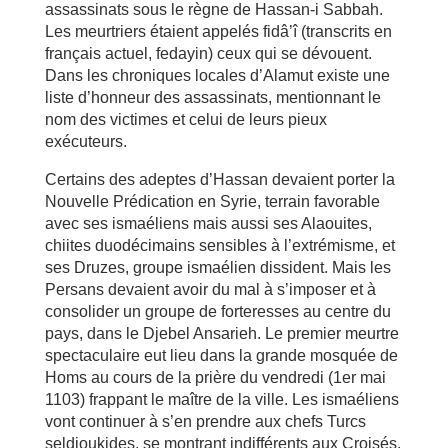
assassinats sous le règne de Hassan-i Sabbah.
Les meurtriers étaient appelés fidâ’î (transcrits en
français actuel, fedayin) ceux qui se dévouent.
Dans les chroniques locales d’Alamut existe une
liste d’honneur des assassinats, mentionnant le
nom des victimes et celui de leurs pieux
exécuteurs.
Certains des adeptes d’Hassan devaient porter la
Nouvelle Prédication en Syrie, terrain favorable
avec ses ismaéliens mais aussi ses Alaouites,
chiites duodécimains sensibles à l’extrémisme, et
ses Druzes, groupe ismaélien dissident. Mais les
Persans devaient avoir du mal à s’imposer et à
consolider un groupe de forteresses au centre du
pays, dans le Djebel Ansarieh. Le premier meurtre
spectaculaire eut lieu dans la grande mosquée de
Homs au cours de la prière du vendredi (1er mai
1103) frappant le maître de la ville. Les ismaéliens
vont continuer à s’en prendre aux chefs Turcs
seldjoukides, se montrant indifférents aux Croisés,