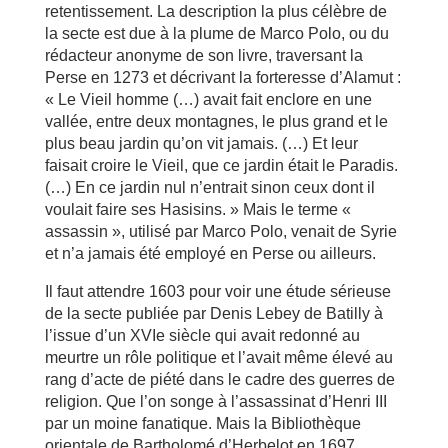
retentissement. La description la plus célèbre de
la secte est due à la plume de Marco Polo, ou du
rédacteur anonyme de son livre, traversant la
Perse en 1273 et décrivant la forteresse d’Alamut :
« Le Vieil homme (…) avait fait enclore en une
vallée, entre deux montagnes, le plus grand et le
plus beau jardin qu’on vit jamais. (…) Et leur
faisait croire le Vieil, que ce jardin était le Paradis.
(…) En ce jardin nul n’entrait sinon ceux dont il
voulait faire ses Hasisins. » Mais le terme «
assassin », utilisé par Marco Polo, venait de Syrie
et n’a jamais été employé en Perse ou ailleurs.
Il faut attendre 1603 pour voir une étude sérieuse
de la secte publiée par Denis Lebey de Batilly à
l’issue d’un XVIe siècle qui avait redonné au
meurtre un rôle politique et l’avait même élevé au
rang d’acte de piété dans le cadre des guerres de
religion. Que l’on songe à l’assassinat d’Henri III
par un moine fanatique. Mais la Bibliothèque
orientale de Bartholomé d’Herbelot en 1697,