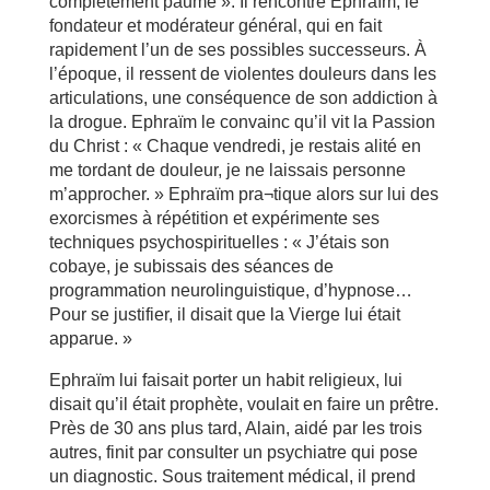
complètement paumé ». Il rencontre Ephraïm, le
fondateur et modérateur général, qui en fait
rapidement l’un de ses possibles successeurs. À
l’époque, il ressent de violentes douleurs dans les
articulations, une conséquence de son addiction à
la drogue. Ephraïm le convainc qu’il vit la Passion
du Christ : « Chaque vendredi, je restais alité en
me tordant de douleur, je ne laissais personne
m’approcher. » Ephraïm pra¬tique alors sur lui des
exorcismes à répétition et expérimente ses
techniques psychospirituelles : « J’étais son
cobaye, je subissais des séances de
programmation neurolinguistique, d’hypnose…
Pour se justifier, il disait que la Vierge lui était
apparue. »
Ephraïm lui faisait porter un habit religieux, lui
disait qu’il était prophète, voulait en faire un prêtre.
Près de 30 ans plus tard, Alain, aidé par les trois
autres, finit par consulter un psychiatre qui pose
un diagnostic. Sous traitement médical, il prend