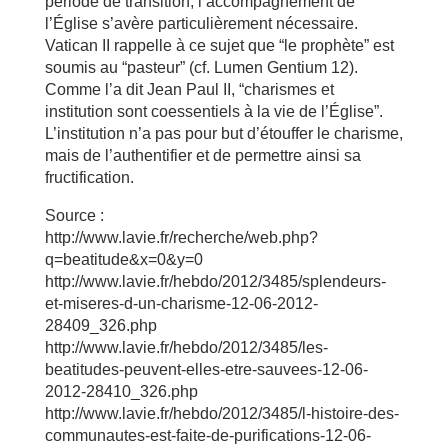
période de transition, l’accompagnement de
l’Église s’avère particulièrement nécessaire.
Vatican II rappelle à ce sujet que “le prophète” est
soumis au “pasteur” (cf. Lumen Gentium 12).
Comme l’a dit Jean Paul II, “charismes et
institution sont coessentiels à la vie de l’Église”.
L’institution n’a pas pour but d’étouffer le charisme,
mais de l’authentifier et de permettre ainsi sa
fructification.
Source :
http://www.lavie.fr/recherche/web.php?
q=beatitude&x=0&y=0
http://www.lavie.fr/hebdo/2012/3485/splendeurs-
et-miseres-d-un-charisme-12-06-2012-
28409_326.php
http://www.lavie.fr/hebdo/2012/3485/les-
beatitudes-peuvent-elles-etre-sauvees-12-06-
2012-28410_326.php
http://www.lavie.fr/hebdo/2012/3485/l-histoire-des-
communautes-est-faite-de-purifications-12-06-