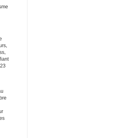
isme
e
urs,
ss,
fiant
 23
au
mbre
ur
des