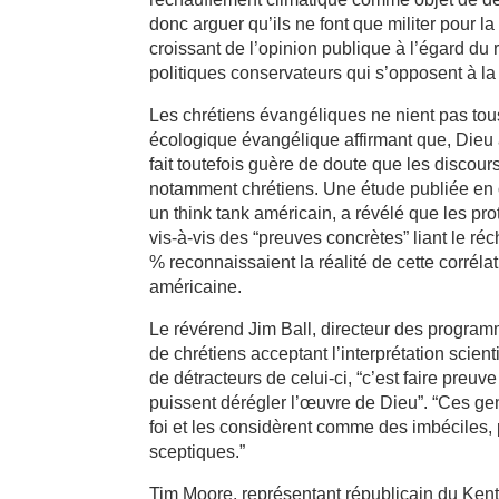
donc arguer qu’ils ne font que militer pour 
croissant de l’opinion pu­blique à l’égard d
politiques con­servateurs qui s’opposent à la
Les chrétiens évangéliques ne nient pas tou
écologique évangélique affirmant que, Dieu a
fait toutefois guère de doute que les discou
notamment chrétiens. Une étude publiée en o
un think tank américain, a révélé que les pr
vis-à-vis des “preuves concrètes” liant le ré
% reconnaissaient la réalité de cette corréla
américaine.
Le révérend Jim Ball, directeur des program
de chrétiens acceptant l’interprétation scie
de détracteurs de celui-ci, “c’est faire preu
puissent dérégler l’œuvre de Dieu”. “Ces gen
foi et les considèrent comme des imbéciles, p
sceptiques.”
Tim Moore, représentant républicain du Kentu