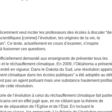
récemment veut inciter les professeurs des écoles à discuter “de
scientifiques [comme] l’évolution, les origines de la vie, le
in”. Ce texte, actuellement en cours d’examen, s’inspire
 à fusionner ces questions.
 officiellement demandé aux enseignants de présenter tous les
on et le réchauffement climatique. En 2009, l’Oklahoma a présen
pas entré en vigueur. Dans le Dakota du Sud, une résolution appel
ment climatique dans les écoles publiques” a été adoptée au dé
est pas un agent polluant mais une substance hautement profita
 de cette résolution.
orie de l’évolution à celui du réchauffement climatique fait parti
icains ont en effet jugé que, en ne ciblant que la théorie de
pe de séparation de l’Eglise et de l’Etat. En incluant le
at en classe, les opposants à la théorie de l’évolution peuvent