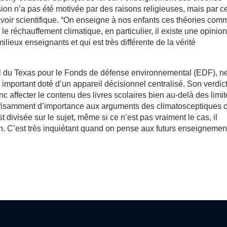
sion n’a pas été motivée par des raisons religieuses, mais par c
avoir scientifique. “On enseigne à nos enfants ces théories com
ur le réchauffement climatique, en particulier, il existe une opinio
lieux enseignants et qui est très différente de la vérité
al du Texas pour le Fonds de défense environnemental (EDF), n
important doté d’un appareil décisionnel centralisé. Son verdict
affecter le contenu des livres scolaires bien au-delà des limi
uffisamment d’importance aux arguments des climatosceptiques 
 divisée sur le sujet, même si ce n’est pas vraiment le cas, il
ton. C’est très inquiétant quand on pense aux futurs enseignemen