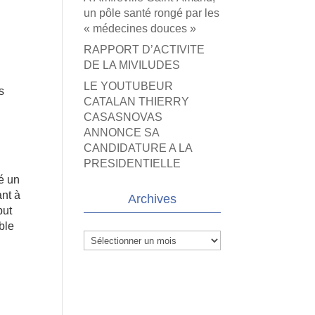
un pôle santé rongé par les
« médecines douces »
RAPPORT D’ACTIVITE
DE LA MIVILUDES
LE YOUTUBEUR
s
CATALAN THIERRY
CASASNOVAS
ANNONCE SA
CANDIDATURE A LA
PRESIDENTIELLE
té un
ant à
Archives
but
ble
Archives
e