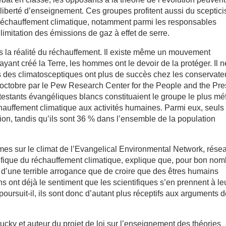
la liberté d’enseignement. Ces groupes profitent aussi du sceptic
u ré­chauf­fement climatique, notamment parmi les responsables
 limitation des émissions de gaz à effet de serre.
s la réalité du réchauffement. Il existe même un mouvement
yant créé la Terre, les hommes ont le devoir de la protéger. Il n
rs des climatosceptiques ont plus de succès chez les conservate
c­tobre par le Pew Research Center for the People and the Pre
otestants évangéliques blancs constituaient le groupe le plus mé
chauffement climatique aux activités hu­maines. Parmi eux, seuls
tion, tandis qu’ils sont 36 % dans l’ensemble de la population
mes sur le climat de l’Evangelical Environmental Network, ré­se
ntifique du réchauffement climatique, explique que, pour bon no
ve d’une terrible arrogance que de croire que des êtres humains
s ont déjà le sentiment que les scientifiques s’en prennent à le
oursuit-il, ils sont donc d’autant plus réceptifs aux arguments 
cky et auteur du projet de loi sur l’enseignement des théories