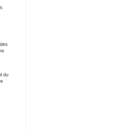
es
 des
une
nt du
re