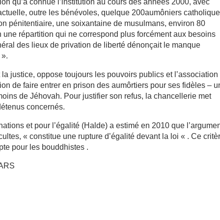
ution qu’a connue l’institution au cours des années 2000, avec
actuelle, outre les bénévoles, quelque 200aumôniers catholiqu
tion pénitentiaire, une soixantaine de musulmans, environ 80
on une répartition qui ne correspond plus forcément aux besoins
néral des lieux de privation de liberté dénonçait le manque
 ».
 la justice, oppose toujours les pouvoirs publics et l’association
on de faire entrer en prison des aumôrtiers pour ses fidèles – 
ins de Jéhovah. Pour justifier son refus, la chancellerie met
 détenus concernés.
inations et pour l’égalité (Halde) a estimé en 2010 que l’argume
ultes, « constitue une rupture d’égalité devant la loi « . Ce critè
pte pour les bouddhistes .
BARS