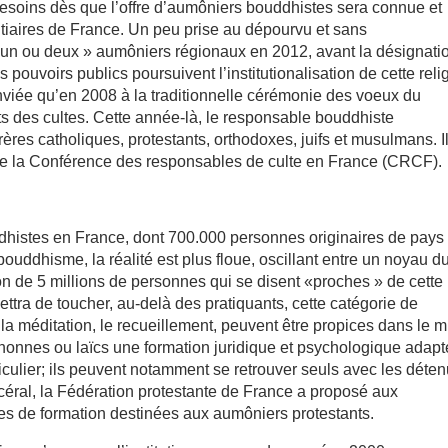
 besoins dès que l’offre d’aumôniers bouddhistes sera connue et
ntiaires de France. Un peu prise au dépourvu et sans
«d’un ou deux » aumôniers régionaux en 2012, avant la désignati
s pouvoirs publics poursuivent l’institutionalisation de cette reli
viée qu’en 2008 à la traditionnelle cérémonie des voeux du
s des cultes. Cette année-là, le responsable bouddhiste
ères catholiques, protestants, orthodoxes, juifs et musulmans. Il
n de la Conférence des responsables de culte en France (CRCF).
dhistes en France, dont 700.000 personnes originaires de pays
bouddhisme, la réalité est plus floue, oscillant entre un noyau d
on de 5 millions de personnes qui se disent «proches » de cette
ettra de toucher, au-delà des pratiquants, cette catégorie de
 méditation, le recueillement, peuvent être propices dans le m
, nonnes ou laïcs une formation juridique et psychologique adap
ticulier; ils peuvent notamment se retrouver seuls avec les déten
céral, la Fédération protestante de France a proposé aux
ées de formation destinées aux aumôniers protestants.