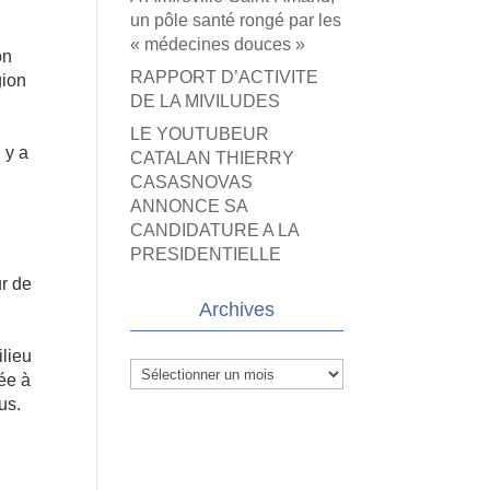
un pôle santé rongé par les
« médecines douces »
on
RAPPORT D’ACTIVITE
gion
DE LA MIVILUDES
LE YOUTUBEUR
 y a
CATALAN THIERRY
CASASNOVAS
ANNONCE SA
CANDIDATURE A LA
PRESIDENTIELLE
ur de
Archives
ilieu
Archives
tée à
us.