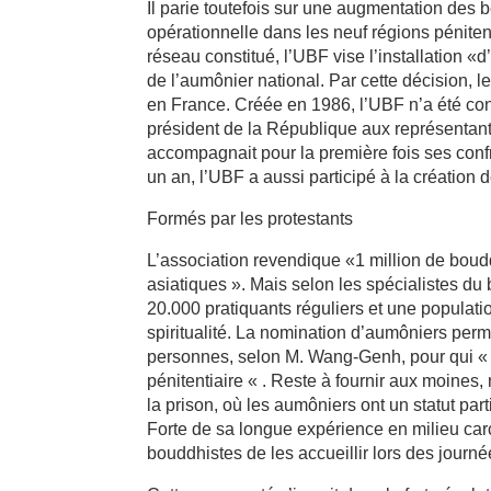
Il parie toutefois sur une augmentation des
opérationnelle dans les neuf régions pénite
réseau constitué, l’UBF vise l’installation 
de l’aumônier national. Par cette décision, le
en France. Créée en 1986, l’UBF n’a été con
président de la République aux représentant
accompagnait pour la première fois ses confr
un an, l’UBF a aussi participé à la créatio
Formés par les protestants
L’association revendique «1 million de boud
asiatiques ». Mais selon les spécialistes du 
20.000 pratiquants réguliers et une populati
spiritualité. La nomination d’aumôniers perm
personnes, selon M. Wang-Genh, pour qui « la
pénitentiaire « . Reste à fournir aux moines
la prison, où les aumôniers ont un statut par
Forte de sa longue expérience en milieu car
bouddhistes de les accueillir lors des journ