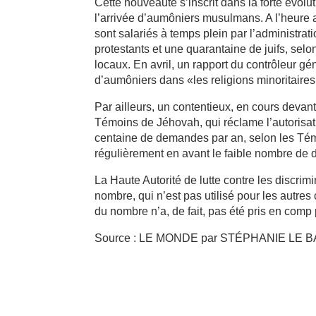
Cette nouveauté s’inscrit dans la forte évol
l’arrivée d’aumôniers musulmans. A l’heure 
sont salariés à temps plein par l’administra
protestants et une quarantaine de juifs, sel
locaux. En avril, un rapport du contrôleur gé
d’aumôniers dans «les religions minoritaires
Par ailleurs, un contentieux, en cours devant
Témoins de Jéhovah, qui réclame l’autorisati
centaine de demandes par an, selon les Témo
régulièrement en avant le faible nombre de
La Haute Autorité de lutte contre les discrim
nombre, qui n’est pas utilisé pour les autres c
du nombre n’a, de fait, pas été pris en comp 
Source : LE MONDE par STÉPHANIE LE 