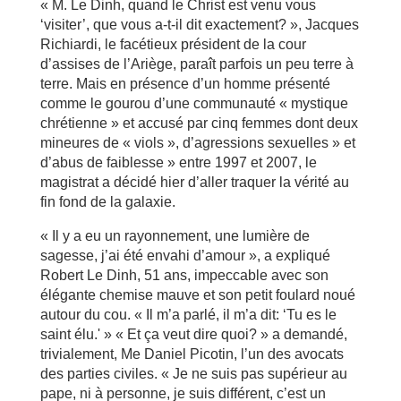
« M. Le Dinh, quand le Christ est venu vous
‘visiter’, que vous a-t-il dit exactement? », Jacques
Richiardi, le facétieux président de la cour
d’assises de l’Ariège, paraît parfois un peu terre à
terre. Mais en présence d’un homme présenté
comme le gourou d’une communauté « mystique
chrétienne » et accusé par cinq femmes dont deux
mineures de « viols », d’agressions sexuelles » et
d’abus de faiblesse » entre 1997 et 2007, le
magistrat a décidé hier d’aller traquer la vérité au
fin fond de la galaxie.
« Il y a eu un rayonnement, une lumière de
sagesse, j’ai été envahi d’amour », a expliqué
Robert Le Dinh, 51 ans, impeccable avec son
élégante chemise mauve et son petit foulard noué
autour du cou. « Il m’a parlé, il m’a dit: ‘Tu es le
saint élu.' » « Et ça veut dire quoi? » a demandé,
trivialement, Me Daniel Picotin, l’un des avocats
des parties civiles. « Je ne suis pas supérieur au
pape, ni à personne, je suis différent, c’est un