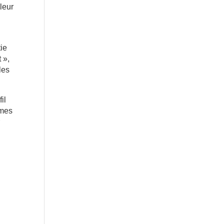
leur
tie
 »,
les
il
mmes
r