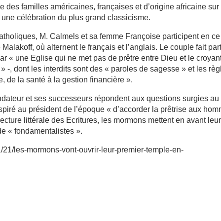
des familles américaines, françaises et d’origine africaine sur 
t une célébration du plus grand classicisme.
atholiques, M. Calmels et sa femme Françoise participent en ce
lakoff, où alternent le français et l’anglais. Le couple fait par
r « une Eglise qui ne met pas de prêtre entre Dieu et le croyant
 -, dont les interdits sont des « paroles de sagesse » et les règ
, de la santé à la gestion financière ».
ndateur et ses successeurs répondent aux questions surgies au f
spiré au président de l’époque « d’accorder la prêtrise aux ho
lecture littérale des Ecritures, les mormons mettent en avant leu
 de « fondamentalistes ».
01/21/les-mormons-vont-ouvrir-leur-premier-temple-en-