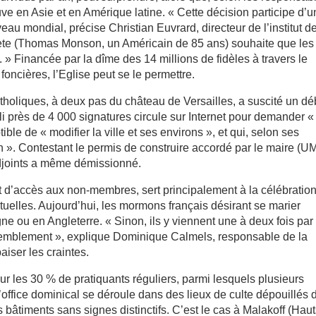
ouve en Asie et en Amérique latine. « Cette décision participe d’
u mondial, précise Christian Euvrard, directeur de l’institut d
phète (Thomas Monson, un Américain de 85 ans) souhaite que les
. » Financée par la dîme des 14 millions de fidèles à travers le
foncières, l’Eglise peut se le permettre.
catholiques, à deux pas du château de Versailles, a suscité un dé
lli près de 4 000 signatures circule sur Internet pour demander 
ible de « modifier la ville et ses environs », et qui, selon ses
n ». Contestant le permis de construire accordé par le maire (U
 adjoints a même démissionné.
it d’accès aux non-membres, sert principalement à la célébratio
rituelles. Aujourd’hui, les mormons français désirant se marier
e ou en Angleterre. « Sinon, ils y viennent une à deux fois par
assemblement », explique Dominique Calmels, responsable de la
aiser les craintes.
ur les 30 % de pratiquants réguliers, parmi lesquels plusieurs
’office dominical se déroule dans des lieux de culte dépouillés 
 bâtiments sans signes distinctifs. C’est le cas à Malakoff (Haut