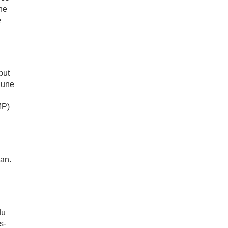
une
e
but
« une
MP)
n
 an.
du
s-