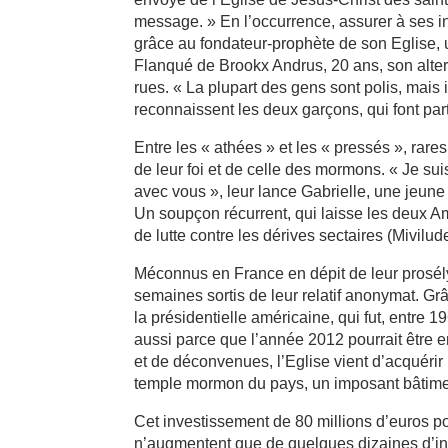
message. » En l’occurrence, assurer à ses int
grâce au fondateur-prophète de son Eglise, 
Flanqué de Brookx Andrus, 20 ans, son alter
rues. « La plupart des gens sont polis, mais 
reconnaissent les deux garçons, qui font pa
Entre les « athées » et les « pressés », rar
de leur foi et de celle des mormons. « Je 
avec vous », leur lance Gabrielle, une jeune f
Un soupçon récurrent, qui laisse les deux Am
de lutte contre les dérives sectaires (Mivilu
Méconnus en France en dépit de leur prosély
semaines sortis de leur relatif anonymat. Gr
la présidentielle américaine, qui fut, entre 
aussi parce que l’année 2012 pourrait être en
et de déconvenues, l’Eglise vient d’acquérir
temple mormon du pays, un imposant bâtiment
Cet investissement de 80 millions d’euros p
n’augmentent que de quelques dizaines d’ind