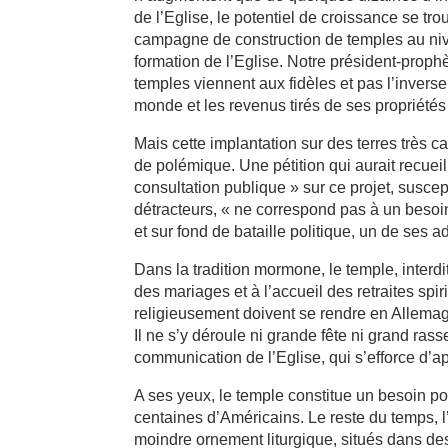
de l’Eglise, le potentiel de croissance se tr
campagne de construction de temples au nivea
formation de l’Eglise. Notre président-pro
temples viennent aux fidèles et pas l’inverse
monde et les revenus tirés de ses propriétés 
Mais cette implantation sur des terres très 
de polémique. Une pétition qui aurait recuei
consultation publique » sur ce projet, suscept
détracteurs, « ne correspond pas à un besoi
et sur fond de bataille politique, un de ses
Dans la tradition mormone, le temple, interd
des mariages et à l’accueil des retraites spi
religieusement doivent se rendre en Allemagn
Il ne s’y déroule ni grande fête ni grand r
communication de l’Eglise, qui s’efforce d’ap
A ses yeux, le temple constitue un besoin po
centaines d’Américains. Le reste du temps, l
moindre ornement liturgique, situés dans des