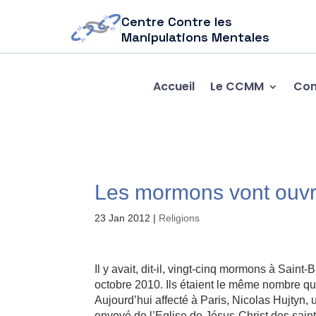
Centre Contre les
Manipulations Mentales
Accueil
Le CCMM
Com
Les mormons vont ouvri
23 Jan 2012
|
Religions
Il y avait, dit-il, vingt-cinq mormons à Sain
octobre 2010. Ils étaient le même nombre que
Aujourd’hui affecté à Paris, Nicolas Hujtyn,
envoyé de l’Eglise de Jésus-Christ des saints