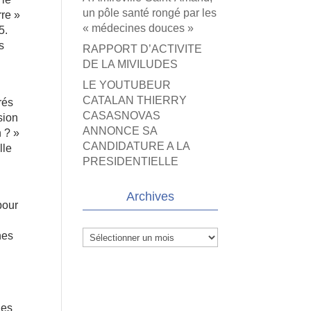
un pôle santé rongé par les
rre »
« médecines douces »
5.
s
RAPPORT D’ACTIVITE
DE LA MIVILUDES
LE YOUTUBEUR
CATALAN THIERRY
rés
CASASNOVAS
sion
ANNONCE SA
n ? »
CANDIDATURE A LA
lle
PRESIDENTIELLE
Archives
pour
Archives
hes
les