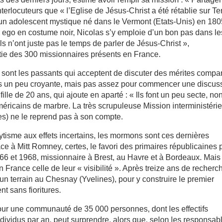
erlocuteurs que « l’Eglise de Jésus-Christ a été rétablie sur Te
un adolescent mystique né dans le Vermont (Etats-Unis) en 180
 ego en costume noir, Nicolas s’y emploie d’un bon pas dans le
ils n’ont juste pas le temps de parler de Jésus-Christ »,
rtie des 300 missionnaires présents en France.
es sont les passants qui acceptent de discuter des mérites compa
suis un peu croyante, mais pas assez pour commencer une discus
ille de 20 ans, qui ajoute en aparté : « Ils font un peu secte, no
éricains de marbre. La très scrupuleuse Mission interministérie
des) ne le reprend pas à son compte.
tisme aux effets incertains, les mormons sont ces dernières
âce à Mitt Romney, certes, le favori des primaires républicaines 
1966 et 1968, missionnaire à Brest, au Havre et à Bordeaux. Mais
 France celle de leur « visibilité ». Après treize ans de recherc
 un terrain au Chesnay (Yvelines), pour y construire le premier
 sans fioritures.
our une communauté de 35 000 personnes, dont les effectifs
ividus par an, peut surprendre, alors que, selon les responsab