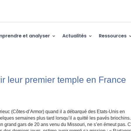
prendre et analyser
Actualités
Ressources
r leur premier temple en France
t-Brieuc (Côtes-d’Armor) quand il a débarqué des Etats-Unis en
lques semaines plus tard lorsqu’il a quitté les pavés briochins.
 un grand gars de 20 ans venu du Missouri, ne s’en émeut pas. C
 des derniers jours, estime avoir rempli sa mission : « Partager