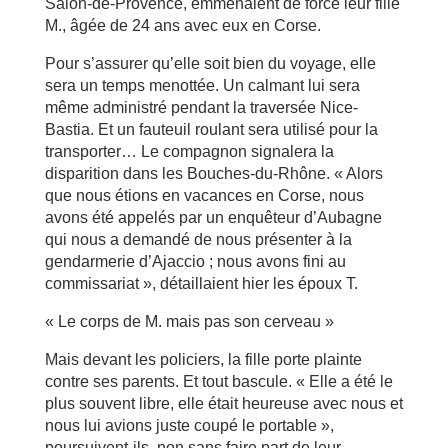
Salon-de-Provence, emmenaient de force leur fille
M., âgée de 24 ans avec eux en Corse.
Pour s’assurer qu’elle soit bien du voyage, elle
sera un temps menottée. Un calmant lui sera
même administré pendant la traversée Nice-
Bastia. Et un fauteuil roulant sera utilisé pour la
transporter… Le compagnon signalera la
disparition dans les Bouches-du-Rhône. « Alors
que nous étions en vacances en Corse, nous
avons été appelés par un enquêteur d’Aubagne
qui nous a demandé de nous présenter à la
gendarmerie d’Ajaccio ; nous avons fini au
commissariat », détaillaient hier les époux T.
« Le corps de M. mais pas son cerveau »
Mais devant les policiers, la fille porte plainte
contre ses parents. Et tout bascule. « Elle a été le
plus souvent libre, elle était heureuse avec nous et
nous lui avions juste coupé le portable »,
poursuivent-ils, non sans faire part de leur