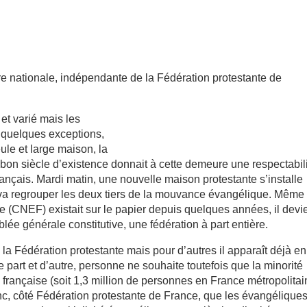
re nationale, indépendante de la Fédération protestante de
 et varié mais les
f quelques exceptions,
eule et large maison, la
bon siècle d’existence donnait à cette demeure une respectabil
rançais. Mardi matin, une nouvelle maison protestante s’installe
va regrouper les deux tiers de la mouvance évangélique. Même 
 (CNEF) existait sur le papier depuis quelques années, il devi
ée générale constitutive, une fédération à part entière.
e la Fédération protestante mais pour d’autres il apparaît déjà en
part et d’autre, personne ne souhaite toutefois que la minorité
 française (soit 1,3 million de personnes en France métropolitai
nc, côté Fédération protestante de France, que les évangélique