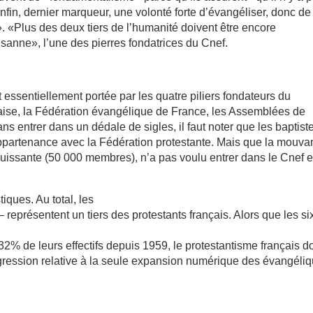
Enfin, dernier marqueur, une volonté forte d’évangéliser, donc de
». «Plus des deux tiers de l’humanité doivent être encore
sanne», l’une des pierres fondatrices du Cnef.
essentiellement portée par les quatre piliers fondateurs du
aise, la Fédération évangélique de France, les Assemblées de
ns entrer dans un dédale de sigles, il faut noter que les baptist
ppartenance avec la Fédération protestante. Mais que la mouv
issante (50 000 membres), n’a pas voulu entrer dans le Cnef e
tiques. Au total, les
eprésentent un tiers des protestants français. Alors que les si
2% de leurs effectifs depuis 1959, le protestantisme français do
ogression relative à la seule expansion numérique des évangéliq