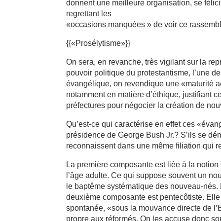
donnent une meilleure organisation, se félicit
regrettant les
«occasions manquées » de voir ce rassemble
{{«Prosélytisme»}}
On sera, en revanche, très vigilant sur la rep
pouvoir politique du protestantisme, l’une d
évangélique, on revendique une «maturité a
notamment en matière d’éthique, justifiant 
préfectures pour négocier la création de nou
Qu’est-ce qui caractérise en effet ces «évan
présidence de George Bush Jr.? S’ils se déma
reconnaissent dans une même filiation qui re
La première composante est liée à la notion 
l’âge adulte. Ce qui suppose souvent un no
le baptême systématique des nouveau-nés. M
deuxième composante est pentecôtiste. Elle e
spontanée, «sous la mouvance directe de l’Esp
propre aux réformés. On les accuse donc sou