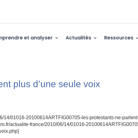
prendre et analyser
Actualités
Ressources
ent plus d’une seule voix
10/06/14/01016-20100614ARTFIG00705-les-protestants-ne-parlent
garo.fr/actualite-france/2010/06/14/01016-20100614ARTFIG0070
voix.php]