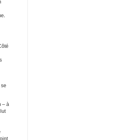
n
ue.
Côté
s
 se
n – à
lut
e
oint