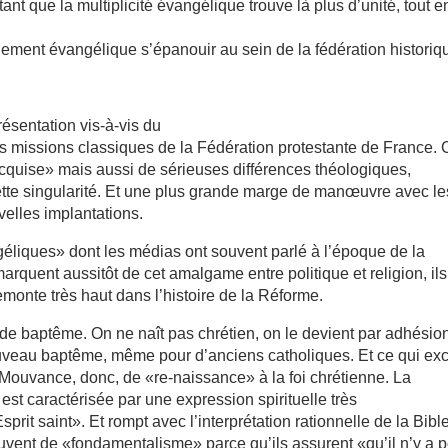
ant que la multiplicité évangélique trouve là plus d’unité, tout e
ment évangélique s’épanouir au sein de la fédération historiq
résentation vis-à-vis du
es missions classiques de la Fédération protestante de France. 
cquise» mais aussi de sérieuses différences théologiques,
cette singularité. Et une plus grande marge de manœuvre avec le
velles implantations.
géliques» dont les médias ont souvent parlé à l’époque de la
rquent aussitôt de cet amalgame entre politique et religion, ils
monte très haut dans l’histoire de la Réforme.
de baptême. On ne naît pas chrétien, on le devient par adhésio
uveau baptême, même pour d’anciens catholiques. Et ce qui exc
ouvance, donc, de «re-naissance» à la foi chrétienne. La
st caractérisée par une expression spirituelle très
rit saint». Et rompt avec l’interprétation rationnelle de la Bibl
vent de «fondamentalisme» parce qu’ils assurent «qu’il n’y a p