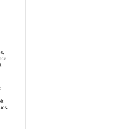
es,
ance
t
x
it
ues.