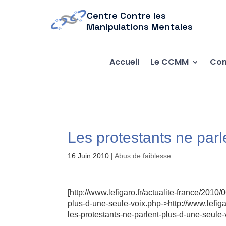
Centre Contre les
Manipulations Mentales
Accueil
Le CCMM
Com
Les protestants ne parl
16 Juin 2010
|
Abus de faiblesse
[http://www.lefigaro.fr/actualite-france/20
plus-d-une-seule-voix.php->http://www.lefi
les-protestants-ne-parlent-plus-d-une-seule-