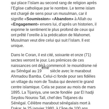
qui place l’islam au second rang de religion après
l’Eglise catholique par le nombre. Le terme islam
est chargé de sens pour un musulman, car il
signifie «
Soumission
» «
Abandon»
à Allah ou
«
Engagement
» envers lui, d’après un historien, il
exprime le sentiment le plus profond de ceux qui
ont prêté l’oreille à la prédication de Mahomet.
Musulman veut dire celui qui suit l’islam. Il est
unique.
Dans le Coran, il est cité, soixante et onze (71)
sectes verront le jour. Les prémices de ces
naissances ont déjà commencé: le mouridisme né
ème
au Sénégal au 19
siècle avec le marabout
Ahmadou Bamba. Celui-ci fonde pour ses fidèles
un village du nom de Touba qui devient le grand
centre islamique. Cela se passe au mois de mars
1895. La Tijaniya, une secte fondée par El hadji
Seydou Nourou Tall, chef des Tidjanes du
Sénégal. Célèbre marabout sénégalais mort à
Dakar, le 25 janvier 1980, à l’âge de 100 ans.